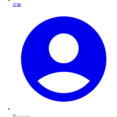
店舗
...