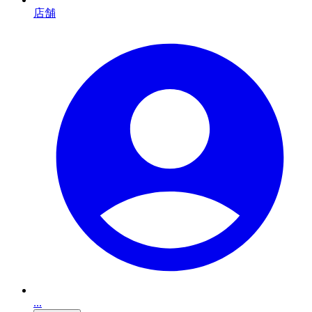
店舗
...