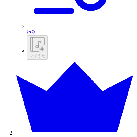
歌詞
マイうた