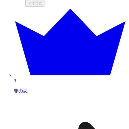
マイうた
3
罪の恋