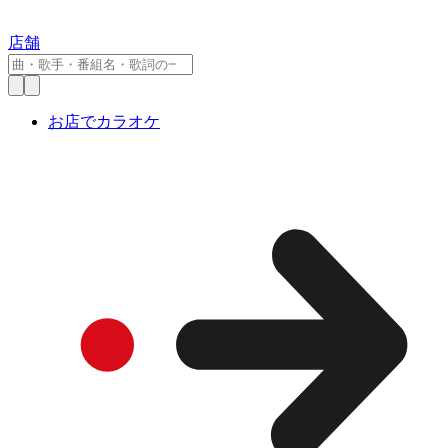
店舗
お店でカラオケ