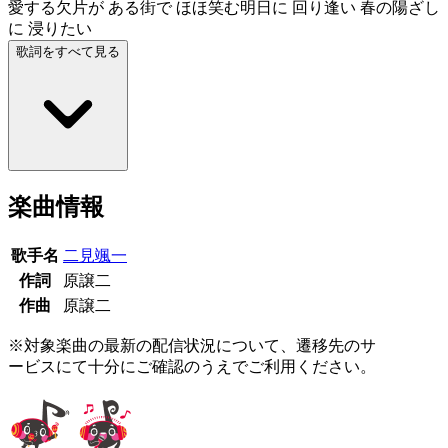
愛する欠片が ある街で ほほ笑む明日に 回り逢い 春の陽ざし
に 浸りたい
歌詞をすべて見る
楽曲情報
歌手名
二見颯一
作詞
原譲二
作曲
原譲二
※対象楽曲の最新の配信状況について、遷移先のサ
ービスにて十分にご確認のうえでご利用ください。