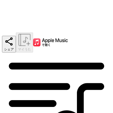
シェア
マイうた