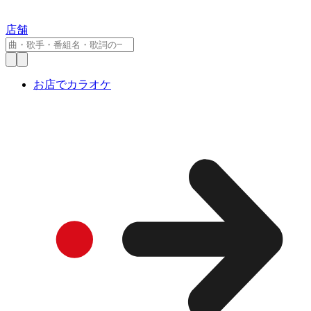
店舗
お店でカラオケ