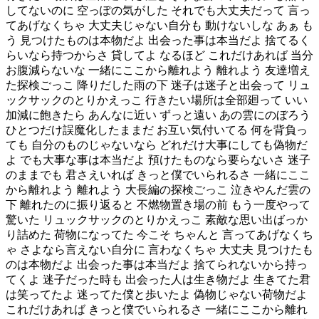
してないのに 空っぽの気がした それでも大丈夫だって 言っ
てあげなくちゃ 大丈夫じゃない自分も 動けないしな あぁ も
う 見つけたものは本物だよ 出会った事は本当だよ 捨てるく
らいなら持つからさ 貸してよ なるほど これだけあれば 当分
お腹減らないな 一緒にここから離れよう 離れよう 友達増え
た探検ごっこ 降りだした雨の下 迷子は迷子と出会って リュ
ックサックのとりかえっこ 行きたい場所は全部廻って いい
加減に飽きたら あんなに近い ずっと遠い あの雲にのぼろう
ひとつだけ誤魔化したままだ お互い気付いてる 何を背負っ
ても 自分のものじゃないなら どれだけ大事にしても偽物だ
よ でも大事な事は本当だよ 預けたものなら要らないさ 迷子
のままでも 君さえいれば きっと僕でいられるさ 一緒にここ
から離れよう 離れよう 大長編の探検ごっこ 泣きやんだ雲の
下 離れたのに振り返ると 不燃物置き場の前 もう一度やって
驚いた リュックサックのとりかえっこ 素敵な思い出ばっか
り詰めた 荷物になってた 今こそ ちゃんと 言ってあげなくち
ゃ さよなら言えない自分に 言わなくちゃ 大丈夫 見つけたも
のは本物だよ 出会った事は本当だよ 捨てられないから持っ
てくよ 迷子だった時も 出会った人は生き物だよ 生きてた君
は笑ってたよ 迷ってた僕と歩いたよ 偽物じゃない荷物だよ
これだけあれば きっと僕でいられるさ 一緒にここから離れ