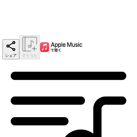
シェア
マイうた