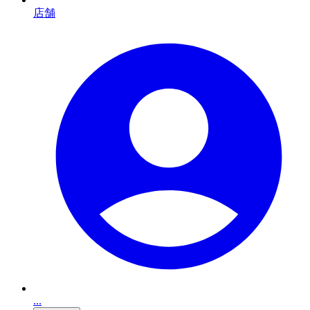
店舗
...