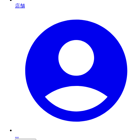
店舗
...