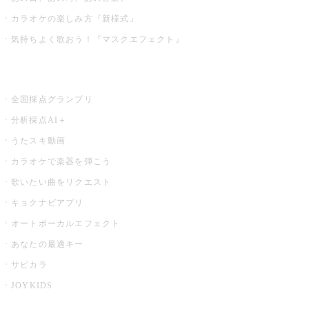
カラオケの楽しみ方『新様式』
気持ちよく歌おう！『マスクエフェクト』
お店でもっと楽しむ
全国採点グランプリ
分析採点AI＋
うたスキ動画
カラオケで楽器を弾こう
歌いたい曲をリクエスト
キョクナビアプリ
オートボーカルエフェクト
あなたの最適キー
サビカラ
JOYKIDS