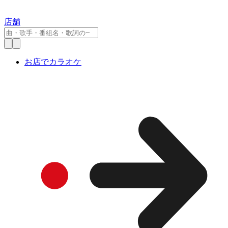
店舗
お店でカラオケ