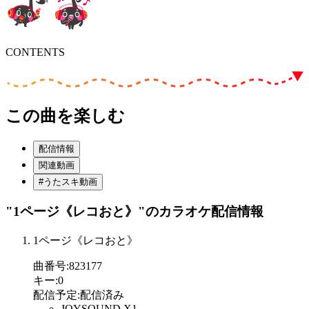
CONTENTS
この曲を楽しむ
配信情報
関連動画
#うたスキ動画
"1ページ《レコおと》"
のカラオケ配信情報
1ページ《レコおと》
曲番号
:
823177
キー
:
0
配信予定
:
配信済み
JOYSOUND X1