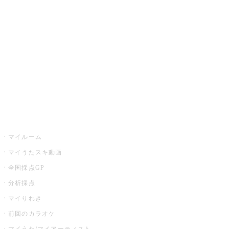
カラオケ楽曲・歌詞検索
カラオケ店舗検索
全国カラオケ大会
イベント・キャンペーン
うたスキ
マイルーム
マイうたスキ動画
全国採点GP
分析採点
マイりれき
前回のカラオケ
マイうた/マイアーティスト