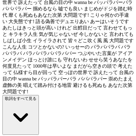
世界で 訴えたって 台風の目の中 wanna be パッパラパーパラ
パパパラパー 掴めるなら 嘘でも良い まじめがドジを踏む時
代 靡くも死ぬもあなた次第 大問題です! こりゃ何かの手違
い 大失態です! 語る偽善でデュエりあい あーはいそうです
あたしはきっと頭が高い けれど 出鱈目だって 言わせてもっ
と キラキラ人生 気が気じゃないぜ 今しかないと 言われても
しばしば小生 イライラされて 皆々どこ吹く風 風 大問題です
こんな人生 コツとかないの? いっせーの パラパパラパ パラ
パパラパ パラパパラパパラパパー つぶやいた言葉が アイア
ンメイデン ほっとけ誰にも 守れないわ せせら笑うあなたを
何度見たって 1000年は早いよな まだがら空きの頭で 考えた
って 仏様すら目が回って 空っぽの世界で 訴えたって 台風の
目の中 wanna be パッパラパーパラ パパパラパー 崇めたまえ
虚飾の美 唱えて踏み付ける地雷 避けるも死ぬも あなた次第
大問題です!
歌詞をすべて見る