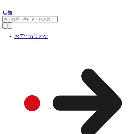
店舗
お店でカラオケ