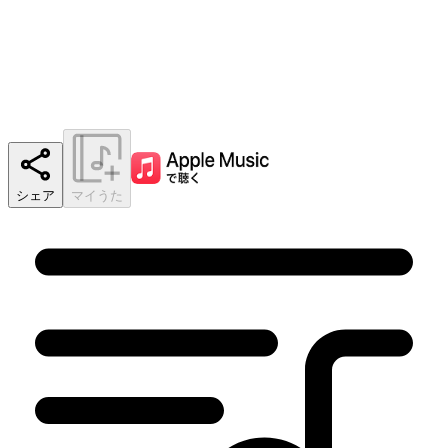
シェア
マイうた