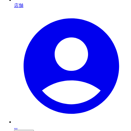
店舗
...