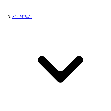
ど～ぱみん