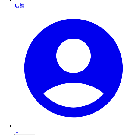
店舗
...