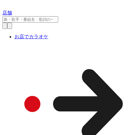
店舗
お店でカラオケ