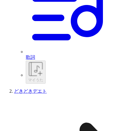
歌詞
マイうた
どきどきデエト