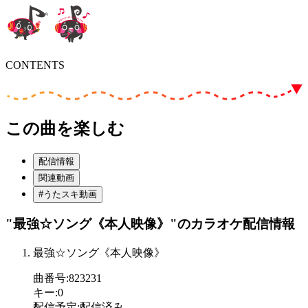
CONTENTS
この曲を楽しむ
配信情報
関連動画
#うたスキ動画
"最強☆ソング《本人映像》"
のカラオケ配信情報
最強☆ソング《本人映像》
曲番号
:
823231
キー
:
0
配信予定
:
配信済み