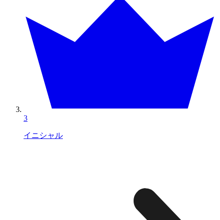
3
イニシャル