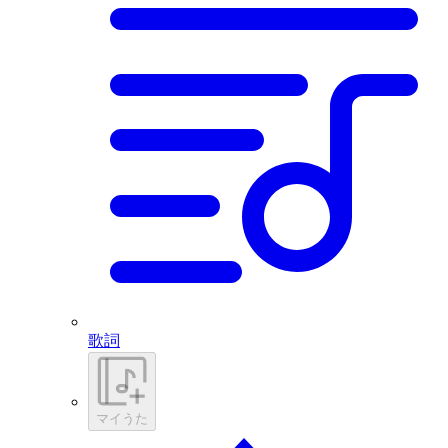
歌詞
マイうた