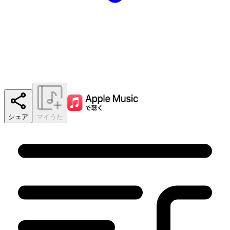
シェア
マイうた