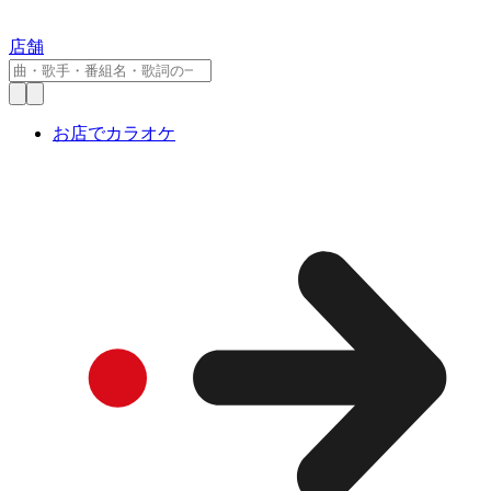
店舗
お店でカラオケ