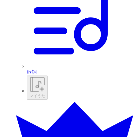
歌詞
マイうた