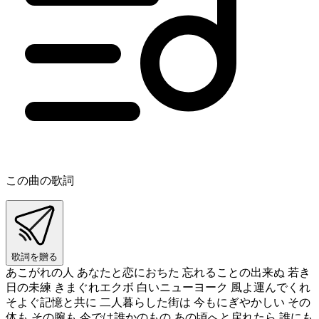
この曲の歌詞
歌詞を贈る
あこがれの人 あなたと恋におちた 忘れることの出来ぬ 若き
日の未練 きまぐれエクボ 白いニューヨーク 風よ運んでくれ
そよぐ記憶と共に 二人暮らした街は 今もにぎやかしい その
体も その腕も 今では誰かのもの あの頃へと戻れたら 誰にも