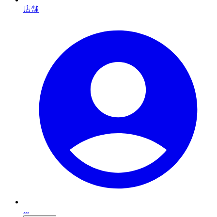
店舗
...