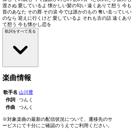
渡さぬ 愛しているよ 懐かしい髪の匂い 遠くありて想う 今も
昔のあなた その唇 その涙 今では誰かのもの 奪い去っていい
のなら 迎えに行くけど 愛しているよ それも古の話 遠くあり
て想う 今も懐かし恋を
歌詞をすべて見る
楽曲情報
歌手名
山川豊
作詞
つんく
作曲
つんく
※対象楽曲の最新の配信状況について、遷移先のサ
ービスにて十分にご確認のうえでご利用ください。