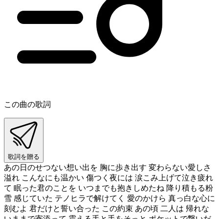
この曲の歌詞
歌詞を贈る
あの日のせつない想い出を 胸に歩き出す 変わらない愛しさ
溢れ こんなにも温かい 傷つく夜には 涙こみ上げて泣き疲れ
て 眠った君のことを いつまでも抱きしめたね 降り積もる粉
雪 感じていた テノヒラで解けてく 愛のかけら 真っ白な心に
刻むよ 君だけと誓い合った この約束 あの頃 二人は 帰れな
いままで寄添って 震える手と手をそっと ポケットで繋いだ