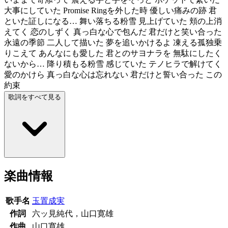
大事にしていた Promise Ringを外した時 優しい痛みの跡 君
といた証しになる… 舞い落ちる粉雪 見上げていた 頬の上消
えてく 恋のしずく 真っ白な心で包んだ 君だけと笑い合った
永遠の季節 二人して描いた 夢を追いかけるよ 凍える孤独乗
りこえて あんなにも愛した 君とのサヨナラを 無駄にしたく
ないから… 降り積もる粉雪 感じていた テノヒラで解けてく
愛のかけら 真っ白な心は忘れない 君だけと誓い合った この
約束
歌詞をすべて見る
楽曲情報
歌手名
玉置成実
作詞
六ッ見純代，山口寛雄
作曲
山口寛雄