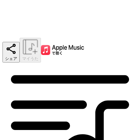
シェア
マイうた