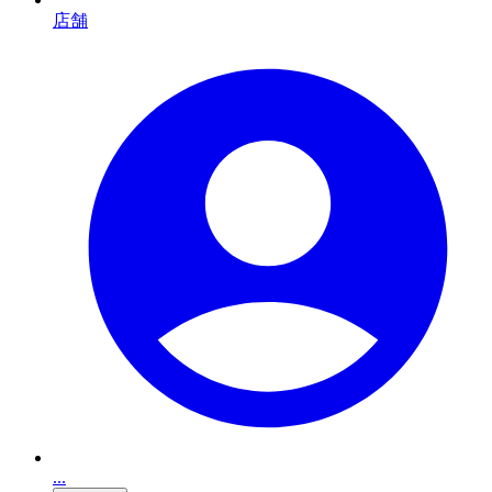
店舗
...