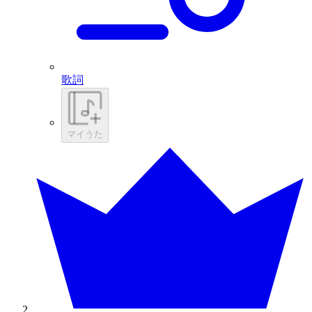
歌詞
マイうた