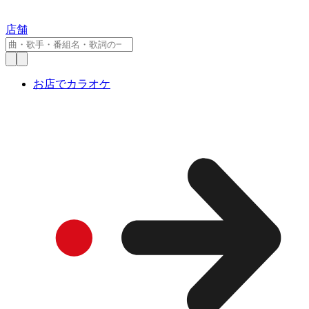
店舗
お店でカラオケ