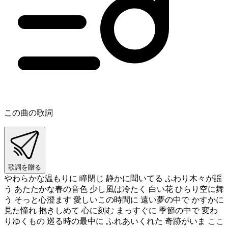
この曲の歌詞
歌詞を贈る
やわらかな温もりに 瞳閉じ 静かに聞いてる ふわり木々が謡
う あたたかな春の音色 少し風は冷たく 白い花 ひらり空に舞
う そっと心澄ます 愛しいこの時間に 遠い夢の中で かすかに
見た憧れ 抱きしめて 心に刻む まっすぐに 季節の中で 変わ
りゆくもの 巡る時の最中に ふれあいくれた 奇跡がいま ここ