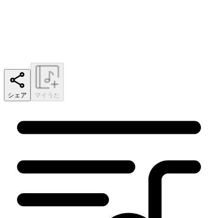
シェア
マイうた