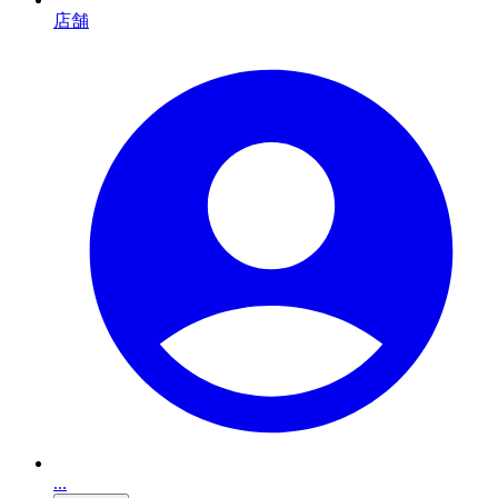
店舗
...