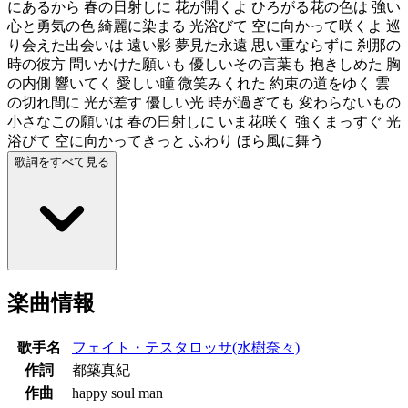
にあるから 春の日射しに 花が開くよ ひろがる花の色は 強い
心と勇気の色 綺麗に染まる 光浴びて 空に向かって咲くよ 巡
り会えた出会いは 遠い影 夢見た永遠 思い重ならずに 刹那の
時の彼方 問いかけた願いも 優しいその言葉も 抱きしめた 胸
の内側 響いてく 愛しい瞳 微笑みくれた 約束の道をゆく 雲
の切れ間に 光が差す 優しい光 時が過ぎても 変わらないもの
小さなこの願いは 春の日射しに いま花咲く 強くまっすぐ 光
浴びて 空に向かってきっと ふわり ほら風に舞う
歌詞をすべて見る
楽曲情報
歌手名
フェイト・テスタロッサ(水樹奈々)
作詞
都築真紀
作曲
happy soul man