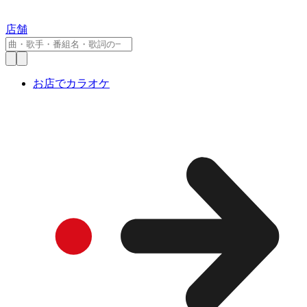
店舗
お店でカラオケ