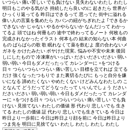
いつらい 痛い苦しい でも負けない 見失わないわたし わたし
明日もこのやる気がさ 持続したら良いのに 起きたら 世界が
ひっくり返ってる 昨日はできるって 思ってた 街中に溢れる
偉い人の言葉を集めたら カバンの紐がちぎれたよ ｢できるか
できないか じゃない やるかやらないか なんだ｣って わかっ
てるよ 頭ではね 何冊もの 途中で終わってるノート 何枚もの
完成されなかったイラスト 何本もの 結末の知らない本 何曲
もの ばらばらの歌 歌 眠れなくて薬を飲むよ 度の合わないメ
ガネを かけたみたい ボヤけた現実､ 悩みや不安や未来 後回
しにしたもので 冷凍庫がいっぱい ださいださいださい 弱い
弱い弱い 今日もダメだったって カレンダーに ×をつける
日々 つらいつらいつらい 痛い苦しい 目標を立てれば 立てる
だけ 強くなったつもりで また裏切るたびに もっと自分を嫌
いになる 諦めたくない やめたくない けどみんなわたしの こ
となんて どうだってどうなったって いいんでしょう ださい
ださいださい 弱い弱い弱い 今日もダメだったって カレンダ
ーに ×をつける日々 つらいつらいつらい 痛い苦しい でも負
けない 見捨てない わたしの価値 形 代わり 悲しいでも 生き
てる わたしの価値 証 代わり 悲しいでも生きている 今日は
昨日より一歩前に 今日は昨日より顔を前に 今日は昨日より
つま先を 明日に見捨てない わたし わたし わたし わたし