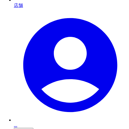
店舗
...