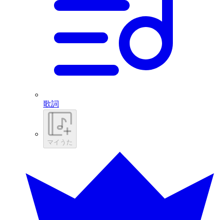
歌詞
マイうた