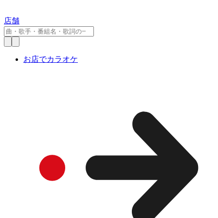
店舗
お店でカラオケ