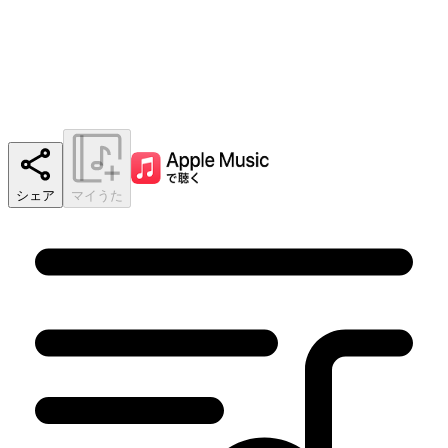
シェア
マイうた