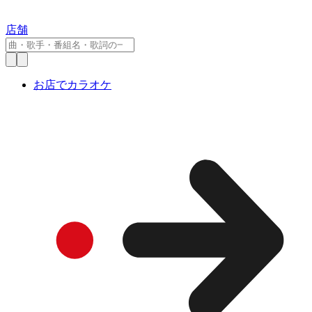
店舗
お店でカラオケ