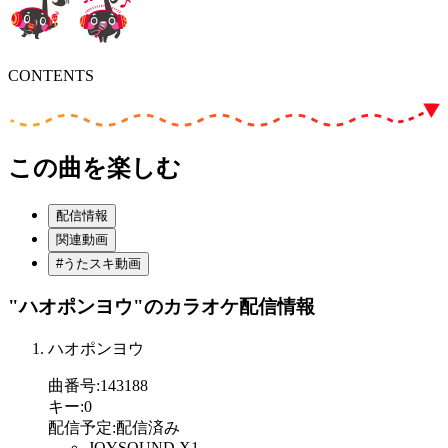
CONTENTS
この曲を楽しむ
配信情報
関連動画
#うたスキ動画
"ハオポンヨウ"
のカラオケ配信情報
ハオポンヨウ
曲番号
:
143188
キー
:
0
配信予定
:
配信済み
JOYSOUND X1