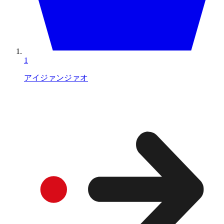
1
アイジァンジァオ