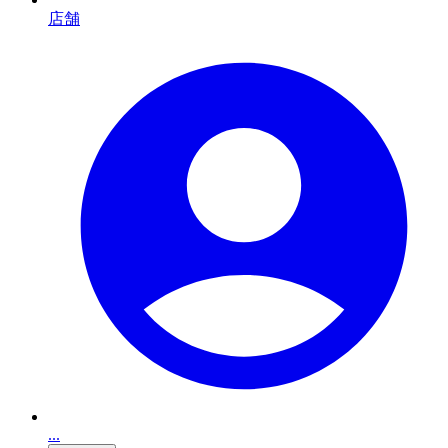
店舗
...