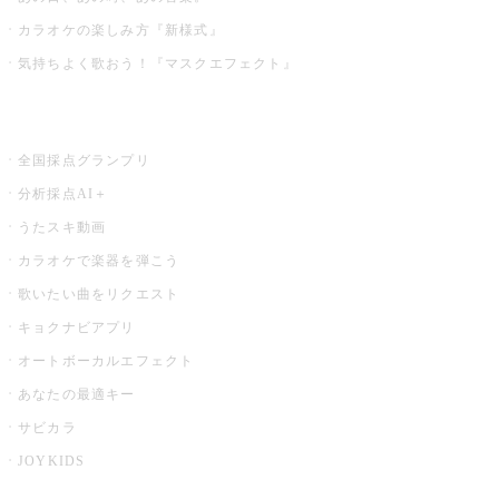
カラオケの楽しみ方『新様式』
気持ちよく歌おう！『マスクエフェクト』
お店でもっと楽しむ
全国採点グランプリ
分析採点AI＋
うたスキ動画
カラオケで楽器を弾こう
歌いたい曲をリクエスト
キョクナビアプリ
オートボーカルエフェクト
あなたの最適キー
サビカラ
JOYKIDS