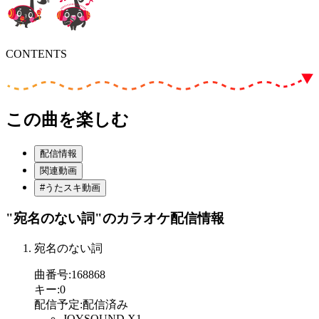
CONTENTS
この曲を楽しむ
配信情報
関連動画
#うたスキ動画
"宛名のない詞"
のカラオケ配信情報
宛名のない詞
曲番号
:
168868
キー
:
0
配信予定
:
配信済み
JOYSOUND X1