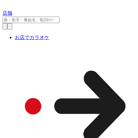
店舗
お店でカラオケ