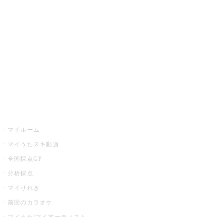
カラオケ楽曲・歌詞検索
カラオケ店舗検索
全国カラオケ大会
イベント・キャンペーン
うたスキ
マイルーム
マイうたスキ動画
全国採点GP
分析採点
マイりれき
前回のカラオケ
マイうた/マイアーティスト