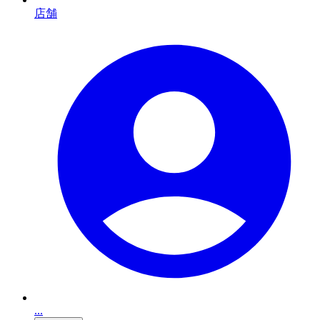
店舗
...