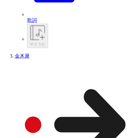
歌詞
マイうた
金木犀