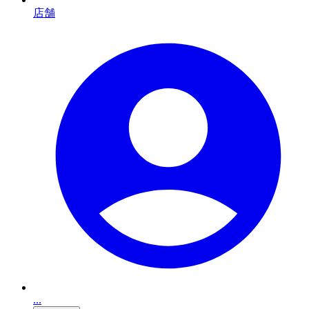
店舗
...