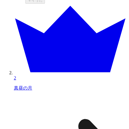
マイうた
2
真昼の月