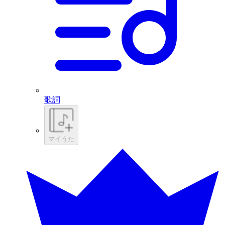
歌詞
マイうた