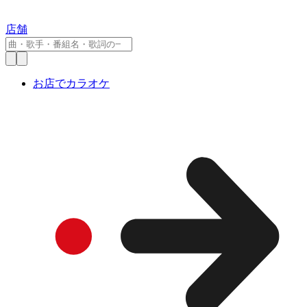
店舗
お店でカラオケ