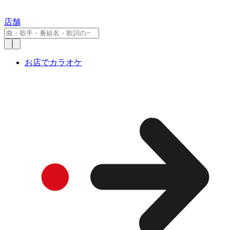
店舗
お店でカラオケ