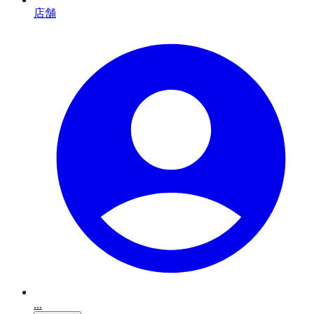
店舗
...