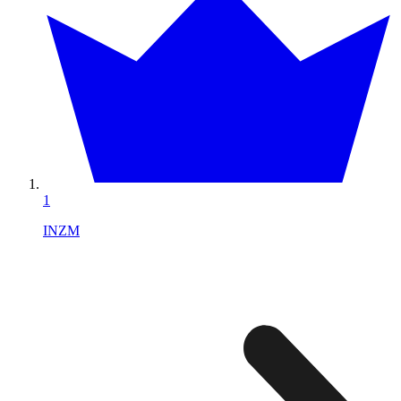
1
INZM