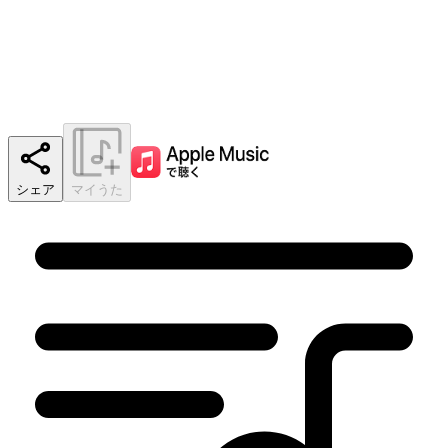
シェア
マイうた