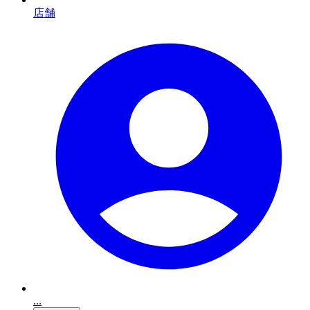
店舗
...