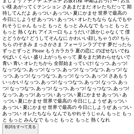
ましょう アチアチ エチエチ お疲れ様 準備はおっけー? お互
い様 あがってくテンション さあまだまだ オレたちだって 期
待してんだよ あっつい あっつい 夏にかませ 世界で最高の
今日にしようぜ あっつい あっつい オレたちなら なんでもや
れそうじゃん もっと もっと もっと みんなで もっと もっと
もっと 熱くなれ アイス一口 ちょうだい? 誰かじゃなくて 僕
とどうかな? どうしてそんなに かわいい顔しちゃうの? ちら
ちら のぞきみ まっさかさま フォーリンラブです 夢だったら
ずっとずっと Please もうカラカラ 夏の恋に のぼせないでね
やばい くらい 盛り上がっちゃって 夏をまだ終わらせないで
青い 青い オレたちから 全部始まっていけ! なっつ､あっつ!
なっつなつ､あっつ! なっつ､あっつ! なっつなつ､あっつ! な
っつ､あっつ! なっつなつ､あっつ! なっつ､あっつ! さあもう
いっかい! なっつ､あっつ! なっつなつ､あっつ! なっつ､あっ
つ! なっつなつ､あっつ! なっつ､あっつ! なっつなつ､あっつ!
なっつ､あっつ! あっつい あっつい 夏にかませ あっつい あ
っつい 夏にかませ 世界で最高の 今日にしようぜ あっつい
あっつい 夏にかませ 世界で最高の 今日にしようぜ あっつい
あっつい オレたちなら なんでもやれそうじゃん もっと もっ
と もっと みんなで もっと もっと もっと 熱くなれ
歌詞をすべて見る