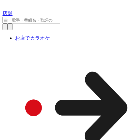
店舗
お店でカラオケ