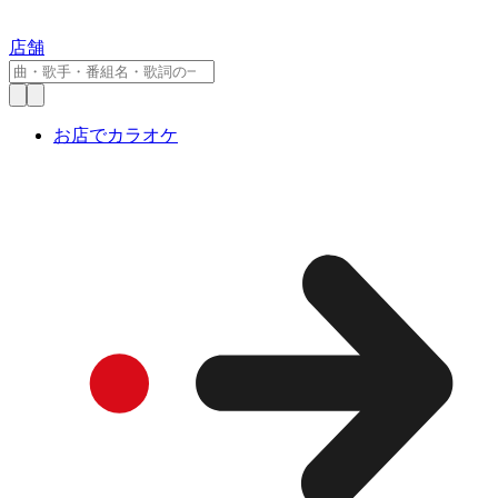
店舗
お店でカラオケ