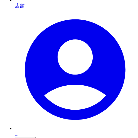
店舗
...