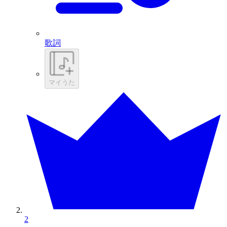
歌詞
マイうた
2