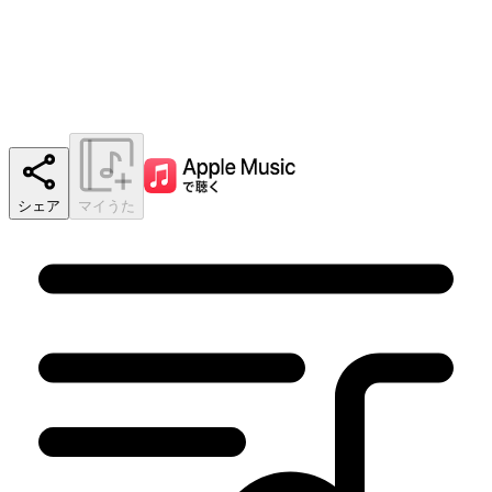
シェア
マイうた