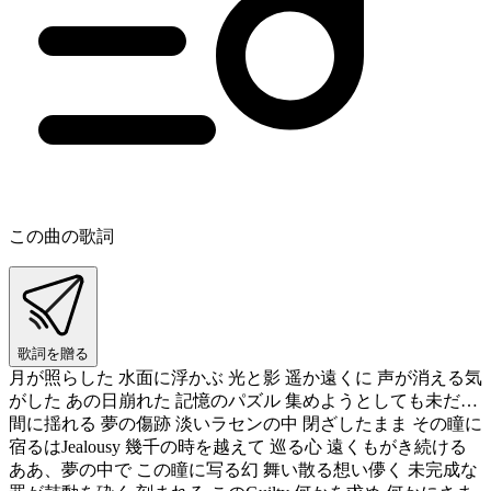
この曲の歌詞
歌詞を贈る
月が照らした 水面に浮かぶ 光と影 遥か遠くに 声が消える気
がした あの日崩れた 記憶のパズル 集めようとしても未だ…
間に揺れる 夢の傷跡 淡いラセンの中 閉ざしたまま その瞳に
宿るはJealousy 幾千の時を越えて 巡る心 遠くもがき続ける
ああ、夢の中で この瞳に写る幻 舞い散る想い儚く 未完成な