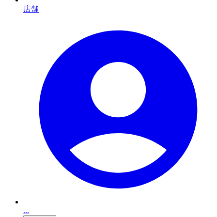
店舗
...