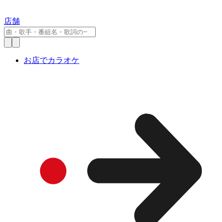
店舗
お店でカラオケ