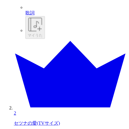
歌詞
マイうた
2
セツナの愛(TVサイズ)