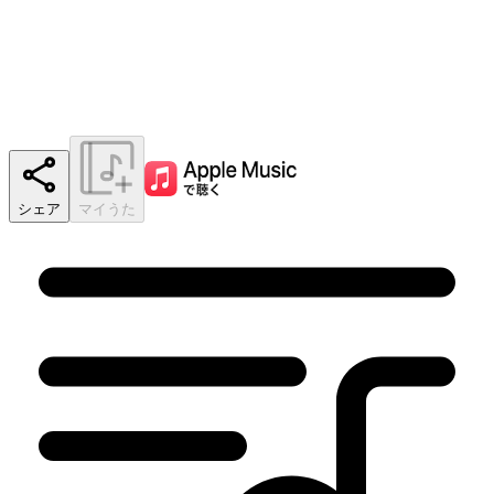
シェア
マイうた