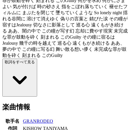
罪が鼓動を砕く 刻まれる このGuilty 何かを求め 何かにさま
よい 気が付けば 時の砂さえ 指をこぼれ落ちていく 褪せたフ
ィルムに まぶたを閉じて 墜ちていくような So lonely night 揺
れる谷間に 溶けて消えゆく 偽りの言葉と 錆びた涙 その瞳が
宿すはJealousy 切なさに影落として 巡る心 遠くもがき続け
る ああ、闇の中で この瞳が写す幻 忘却に費やす現実 未完成
な罪が鼓動を砕く 刻まれる このGuilty その瞳に宿るは
Jealousy 幾千の時を越えて 巡る心 遠くもがき続ける ああ、
夢の中で この瞳に写る幻 舞い散る想い儚く 未完成な罪が鼓
動を砕く 刻まれる このGuilty
歌詞をすべて見る
楽曲情報
歌手名
GRANRODEO
作詞
KISHOW TANIYAMA