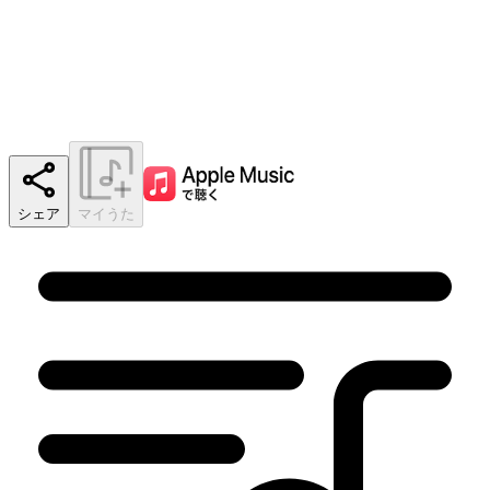
シェア
マイうた