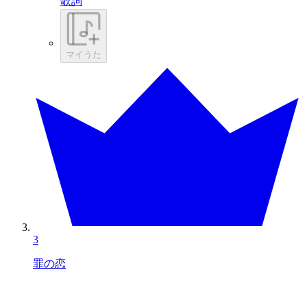
歌詞
マイうた
3
罪の恋