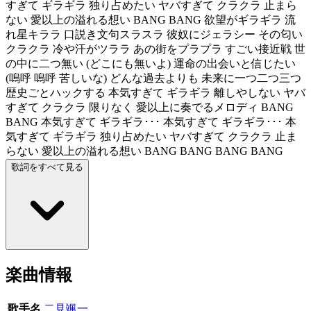
すぎて ギラギラ 独り占めたい ヤバすぎて クラクラ 止まら
ない 愛以上の溢れる想い BANG BANG 欲望がギラギラ 流
れ星キララ 口説き文句スラスラ 彼奴にジェラシー その匂い
クラクラ 冷や汗がツララ あの街をプラプラ すごい接近戦 世
の中に二つ無い (どこにも無いよ) 運命の出会いと信じたい
(嗚呼 嗚呼 苦しいな) どんな過去よりも 未来に一つ二つ三つ
歴史ごとハックする 本気すぎて ギラギラ 離しやしない ヤバ
すぎて クラクラ 限りなく 愛以上に奏でるメロディ BANG
BANG 本気すぎて ギラギラ･･･ 本気すぎて ギラギラ･･･ 本
気すぎて ギラギラ 独り占めたい ヤバすぎて クラクラ 止ま
らない 愛以上の溢れる想い BANG BANG BANG BANG
歌詞をすべて見る
楽曲情報
歌手名
二見颯一