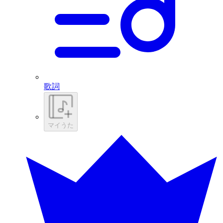
歌詞
マイうた