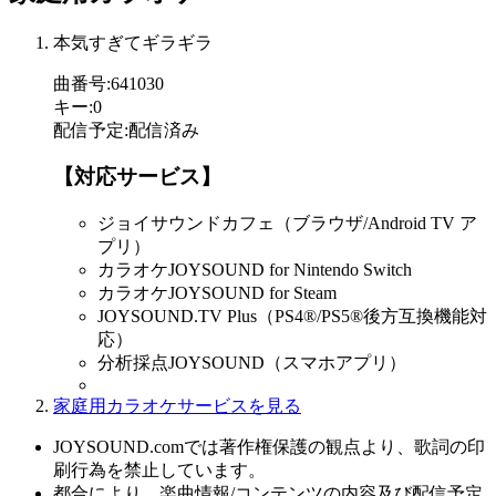
本気すぎてギラギラ
曲番号
:
641030
キー
:
0
配信予定
:
配信済み
【対応サービス】
ジョイサウンドカフェ（ブラウザ/Android TV ア
プリ）
カラオケJOYSOUND for Nintendo Switch
カラオケJOYSOUND for Steam
JOYSOUND.TV Plus（PS4®/PS5®後方互換機能対
応）
分析採点JOYSOUND（スマホアプリ）
家庭用カラオケサービスを見る
JOYSOUND.comでは著作権保護の観点より、歌詞の印
刷行為を禁止しています。
都合により、楽曲情報/コンテンツの内容及び配信予定