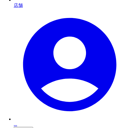
店舗
...