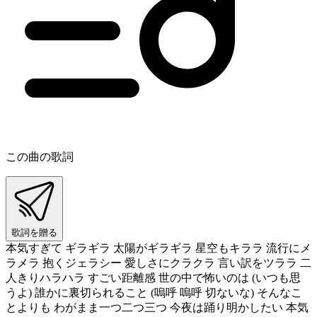
この曲の歌詞
歌詞を贈る
本気すぎて ギラギラ 太陽がギラギラ 星空もキララ 流行にメ
ラメラ 抱くジェラシー 愛しさにクラクラ 言い訳をツララ 二
人きりハラハラ すごい距離感 世の中で怖いのは (いつも思
うよ) 誰かに裏切られること (嗚呼 嗚呼 切ないな) そんなこ
とよりも わがまま一つ二つ三つ 今夜は踊り明かしたい 本気