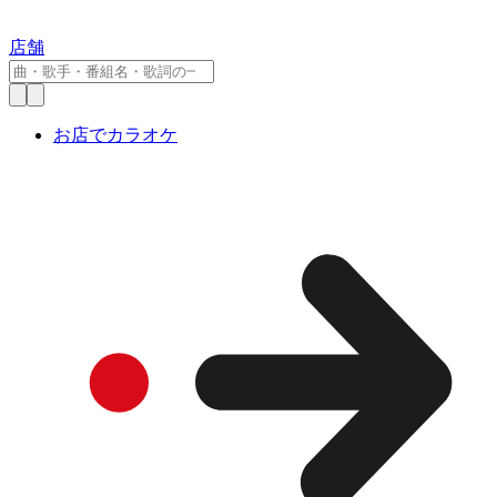
店舗
お店でカラオケ