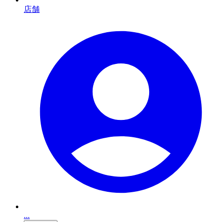
店舗
...