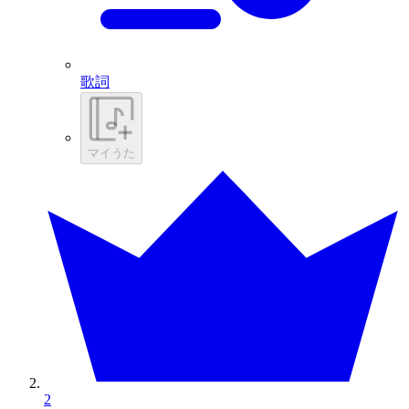
歌詞
マイうた
2