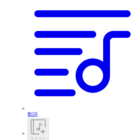
歌詞
マイうた