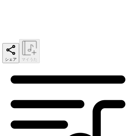
シェア
マイうた