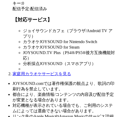
キー
:
0
配信予定
:
配信済み
【対応サービス】
ジョイサウンドカフェ（ブラウザ/Android TV ア
プリ）
カラオケJOYSOUND for Nintendo Switch
カラオケJOYSOUND for Steam
JOYSOUND.TV Plus（PS4®/PS5®後方互換機能対
応）
分析採点JOYSOUND（スマホアプリ）
家庭用カラオケサービスを見る
JOYSOUND.comでは著作権保護の観点より、歌詞の印
刷行為を禁止しています。
都合により、楽曲情報/コンテンツの内容及び配信予定
が変更となる場合があります。
対応機種が表示されている場合でも、ご利用のシステ
ムによっては選曲できない場合があります。
リンク先のApple MusicやAmazon Musicのサービス詳細