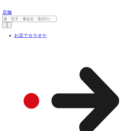
店舗
お店でカラオケ