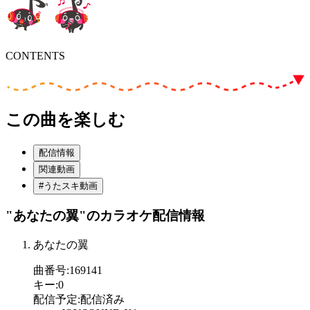
CONTENTS
この曲を楽しむ
配信情報
関連動画
#うたスキ動画
"あなたの翼"
のカラオケ配信情報
あなたの翼
曲番号
:
169141
キー
:
0
配信予定
:
配信済み