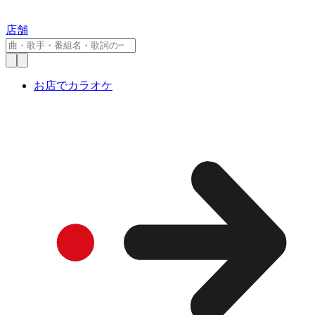
店舗
お店でカラオケ