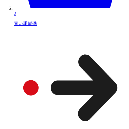
2
青い珊瑚礁