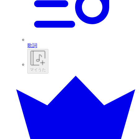
歌詞
マイうた