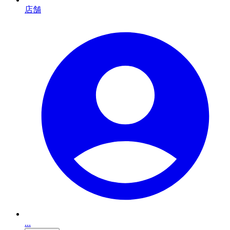
店舗
...