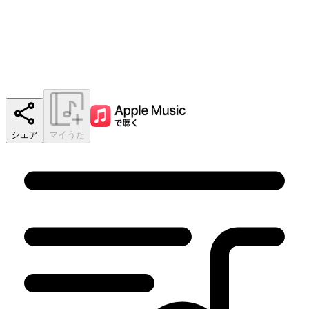
シェア
マイうた