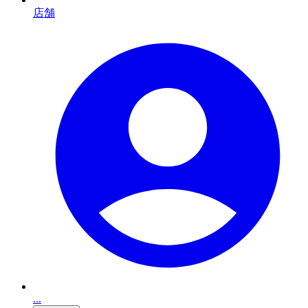
店舗
...