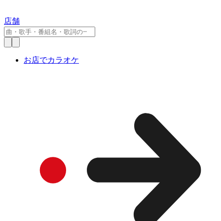
店舗
お店でカラオケ