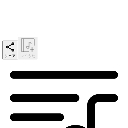
シェア
マイうた