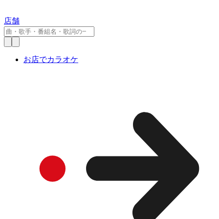
店舗
お店でカラオケ