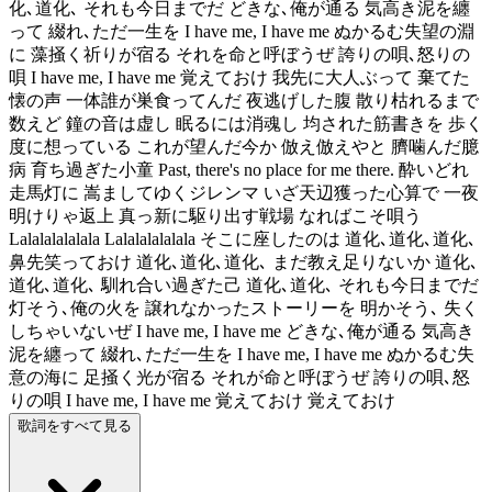
化､道化､ それも今日までだ どきな､俺が通る 気高き泥を纏
って 綴れ､ただ一生を I have me, I have me ぬかるむ失望の淵
に 藻掻く祈りが宿る それを命と呼ぼうぜ 誇りの唄､怒りの
唄 I have me, I have me 覚えておけ 我先に大人ぶって 棄てた
懐の声 一体誰が巣食ってんだ 夜逃げした腹 散り枯れるまで
数えど 鐘の音は虚し 眠るには消魂し 均された筋書きを 歩く
度に想っている これが望んだ今か 倣え倣えやと 臍噛んだ臆
病 育ち過ぎた小童 Past, there's no place for me there. 酔いどれ
走馬灯に 嵩ましてゆくジレンマ いざ天辺獲った心算で 一夜
明けりゃ返上 真っ新に駆り出す戦場 なればこそ唄う
Lalalalalalala Lalalalalalala そこに座したのは 道化､道化､道化､
鼻先笑っておけ 道化､道化､道化､ まだ教え足りないか 道化､
道化､道化､ 馴れ合い過ぎた己 道化､道化､ それも今日までだ
灯そう､俺の火を 譲れなかったストーリーを 明かそう､ 失く
しちゃいないぜ I have me, I have me どきな､俺が通る 気高き
泥を纏って 綴れ､ただ一生を I have me, I have me ぬかるむ失
意の海に 足掻く光が宿る それが命と呼ぼうぜ 誇りの唄､怒
りの唄 I have me, I have me 覚えておけ 覚えておけ
歌詞をすべて見る