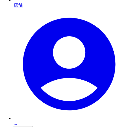
店舗
...