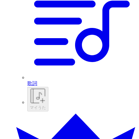
歌詞
マイうた