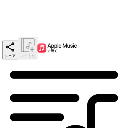
シェア
マイうた