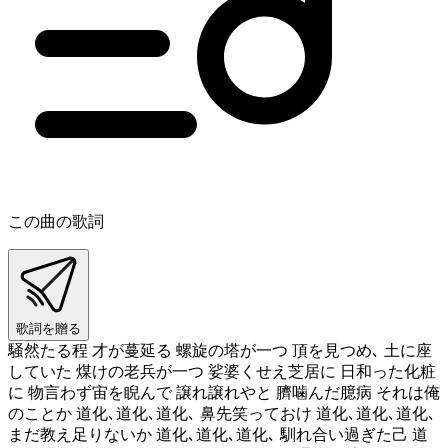
この曲の歌詞
歌詞を贈る
騒然たる程 才が蔓延る 螺旋の塔が一つ 頂を見つめ､ 土に座
していた 煤けの老兵が一つ 娑婆くせえ芝居に 日和った化粧
に 物言わず宙を睨んで 譲れ譲れやと 臍噛んだ臆病 それは俺
のことか 道化､道化､道化､ 鼻先笑っておけ 道化､道化､道化､
まだ教え足りないか 道化､道化､道化､ 馴れ合い過ぎた己 道