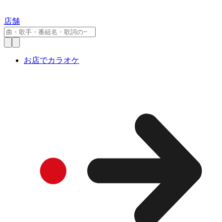
店舗
お店でカラオケ