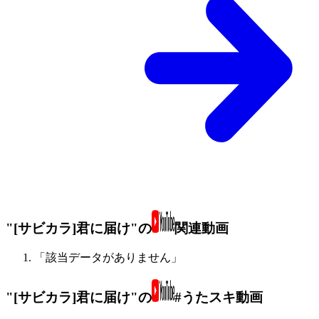
"[サビカラ]君に届け"の
関連動画
「該当データがありません」
"[サビカラ]君に届け"の
#うたスキ動画