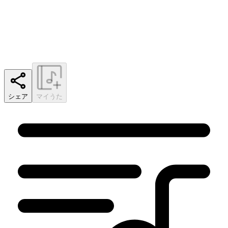
シェア
マイうた