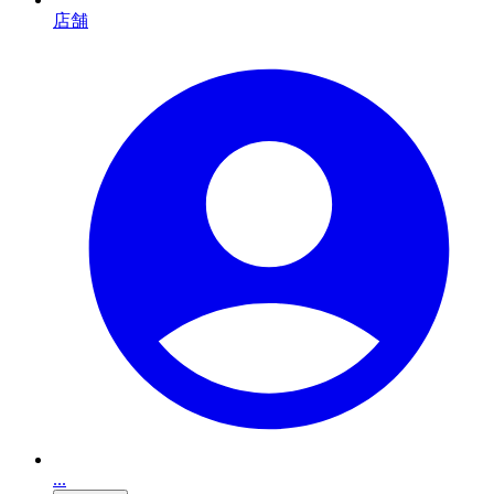
店舗
...