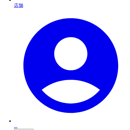
店舗
...