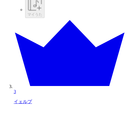
マイうた
3
イェルプ