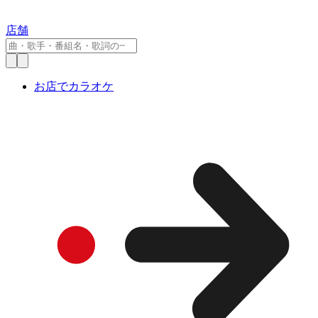
店舗
お店でカラオケ