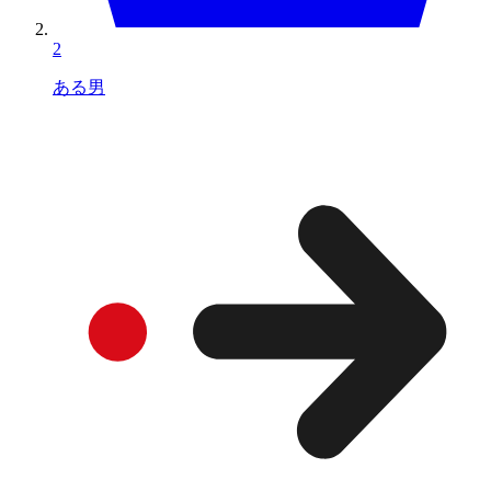
2
ある男