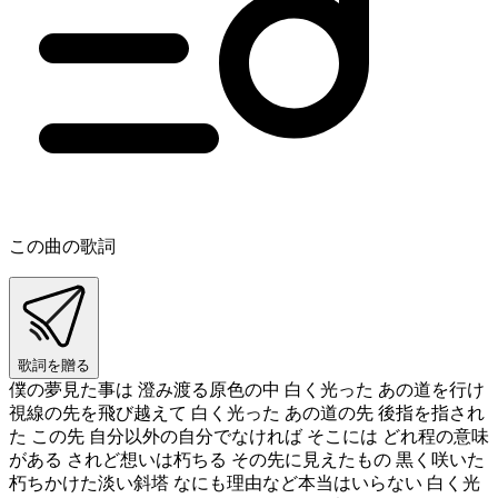
この曲の歌詞
歌詞を贈る
僕の夢見た事は 澄み渡る原色の中 白く光った あの道を行け
視線の先を飛び越えて 白く光った あの道の先 後指を指され
た この先 自分以外の自分でなければ そこには どれ程の意味
がある されど想いは朽ちる その先に見えたもの 黒く咲いた
朽ちかけた淡い斜塔 なにも理由など本当はいらない 白く光