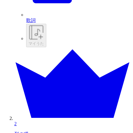
歌詞
マイうた
2