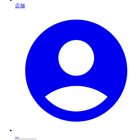
店舗
...