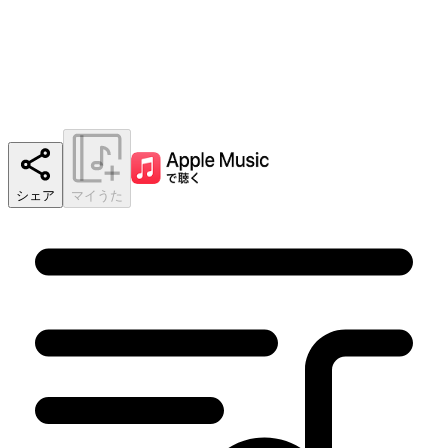
シェア
マイうた