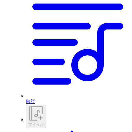
歌詞
マイうた