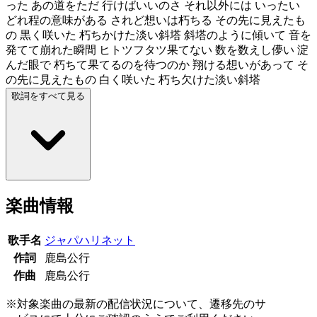
った あの道をただ 行けばいいのさ それ以外には いったい
どれ程の意味がある されど想いは朽ちる その先に見えたも
の 黒く咲いた 朽ちかけた淡い斜塔 斜塔のように傾いて 音を
発てて崩れた瞬間 ヒトツフタツ果てない 数を数えし儚い 淀
んだ眼で 朽ちて果てるのを待つのか 翔ける想いがあって そ
の先に見えたもの 白く咲いた 朽ち欠けた淡い斜塔
歌詞をすべて見る
楽曲情報
歌手名
ジャパハリネット
作詞
鹿島公行
作曲
鹿島公行
※対象楽曲の最新の配信状況について、遷移先のサ