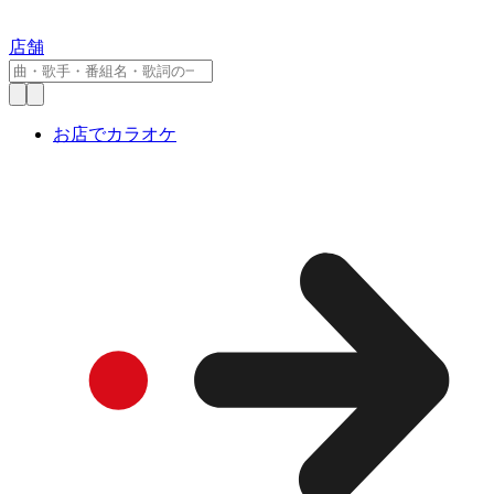
店舗
お店でカラオケ