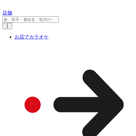
店舗
お店でカラオケ