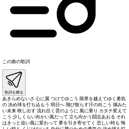
この曲の歌詞
歌詞を贈る
あきらめないさ 心に翼 つけてゆこう 限界を越えてゆく勇気
の 決め球を打ち込もう 明日へ 飛び散らす汗の向こう 掴みた
い未来 映し出す 流れ往く雲のように 風に乗り カタチ変えて
こう 少しくらい向かい風だって 立ち向かう闘志あおる それ
はきっと追い風に変わって 夢を引き寄せてく 悲しい時も 悔
しい時も くじけないさ 自分に勝つための勇気の 決め球を打