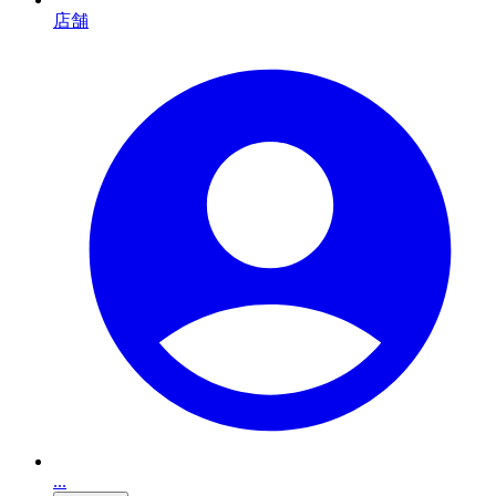
店舗
...