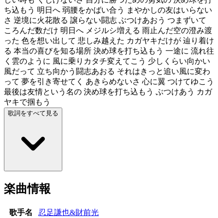
ち込もう 明日へ 弱腰をかばい合う まやかしの友はいらない
さ 逆境に火花散る 譲らない闘志 ぶつけあおう つまずいて
ころんだ数だけ 明日へ メジルシ増える 雨止んだ空の澄み渡
った 色を想い出して 悲しみ越えた カガヤキだけが 辿り着け
る 本当の喜びを知る場所 決め球を打ち込もう 一途に 流れ往
く雲のように 風に乗りカタチ変えてこう 少しくらい向かい
風だって 立ち向かう闘志あおる それはきっと追い風に変わ
って 夢を引き寄せてく あきらめないさ 心に翼 つけてゆこう
最後は友情という名の 決め球を打ち込もう ぶつけあう カガ
ヤキで掴もう
歌詞をすべて見る
楽曲情報
歌手名
忍足謙也&財前光