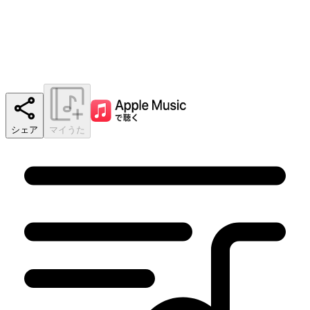
シェア
マイうた