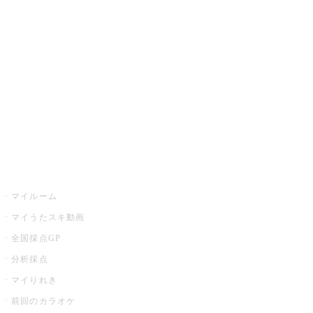
カラオケ楽曲・歌詞検索
カラオケ店舗検索
全国カラオケ大会
イベント・キャンペーン
うたスキ
マイルーム
マイうたスキ動画
全国採点GP
分析採点
マイりれき
前回のカラオケ