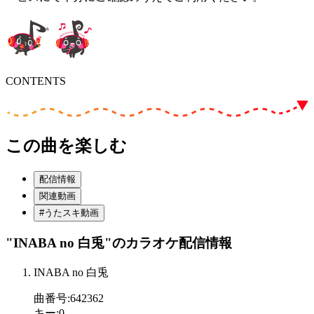
CONTENTS
この曲を楽しむ
配信情報
関連動画
#うたスキ動画
"INABA no 白兎"
のカラオケ配信情報
INABA no 白兎
曲番号
:
642362
キー
:
0