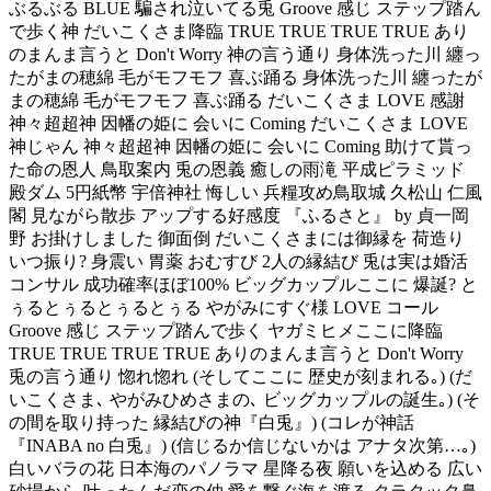
ぶるぶる BLUE 騙され泣いてる兎 Groove 感じ ステップ踏ん
で歩く神 だいこくさま降臨 TRUE TRUE TRUE TRUE あり
のまんま言うと Don't Worry 神の言う通り 身体洗った川 纏っ
たがまの穂綿 毛がモフモフ 喜ぶ踊る 身体洗った川 纏ったが
まの穂綿 毛がモフモフ 喜ぶ踊る だいこくさま LOVE 感謝
神々超超神 因幡の姫に 会いに Coming だいこくさま LOVE
神じゃん 神々超超神 因幡の姫に 会いに Coming 助けて貰っ
た命の恩人 鳥取案内 兎の恩義 癒しの雨滝 平成ピラミッド
殿ダム 5円紙幣 宇倍神社 悔しい 兵糧攻め鳥取城 久松山 仁風
閣 見ながら散歩 アップする好感度 『ふるさと』 by 貞一岡
野 お掛けしました 御面倒 だいこくさまには御縁を 荷造り
いつ振り? 身震い 胃薬 おむすび 2人の縁結び 兎は実は婚活
コンサル 成功確率ほぼ100% ビッグカップルここに 爆誕? と
ぅるとぅるとぅるとぅる やがみにすぐ様 LOVE コール
Groove 感じ ステップ踏んで歩く ヤガミヒメここに降臨
TRUE TRUE TRUE TRUE ありのまんま言うと Don't Worry
兎の言う通り 惚れ惚れ (そしてここに 歴史が刻まれる｡) (だ
いこくさま､ やがみひめさまの､ ビッグカップルの誕生｡) (そ
の間を取り持った 縁結びの神『白兎』) (コレが神話
『INABA no 白兎』) (信じるか信じないかは アナタ次第…｡)
白いバラの花 日本海のパノラマ 星降る夜 願いを込める 広い