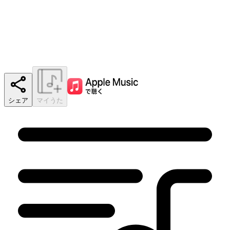
シェア
マイうた