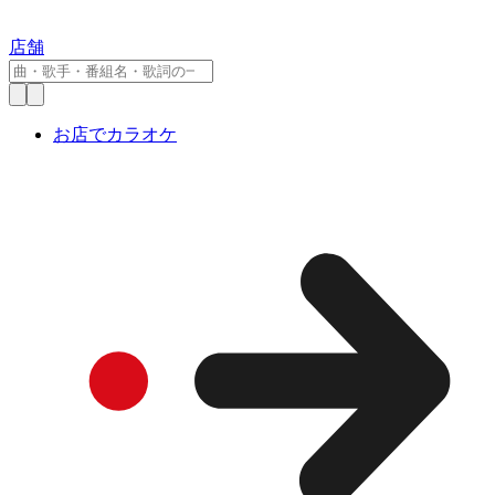
店舗
お店でカラオケ