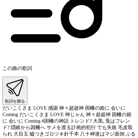
この曲の歌詞
歌詞を贈る
だいこくさま LOVE 感謝 神々超超神 因幡の姫に 会いに
Coming だいこくさま LOVE 神じゃん 神々超超神 因幡の姫
に 会いに Coming #因幡の神話 トレンド? 大黒､兎はフレン
ド? 隠岐から因幡へ サメを渡る計画的犯行 でも失敗 毛皮取
られ 大目玉 嘘つきゴロツキ針千本 八十神達はマジ面倒 ぶる