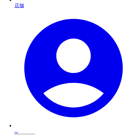
店舗
...