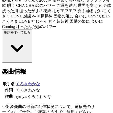
砂場から 叶ったんだ恋の仲 愛を繋ぐ海を渡る タラタッタ鼻
歌 唄う CHA CHA 恋のパワー ご縁を結ぶ 世界を変える 身体
洗った川 纏ったがまの穂綿 毛がモフモフ 喜ぶ踊る だいこく
さま LOVE 感謝 神々超超神 因幡の姫に 会いに Coming だい
こくさま LOVE 神じゃん 神々超超神 因幡の姫に 会いに
Coming 叶ったんだ恋のパワー
歌詞をすべて見る
楽曲情報
歌手名
くろさわかな
作詞
くろさわかな
作曲
ryu-ya/くろさわかな
※対象楽曲の最新の配信状況について、遷移先のサ
ービスにて十分にご確認のうえでご利用ください。