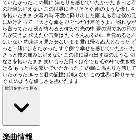
でいたかった この腕に 温もりを感じていたかった きっと君
の記憶は消えない この世界に降りそそぐ 雨のような優しさ
を抱いたまま 夕暮れ時 不意に降り出した雨 走る君は僕の元
に駆け寄って 『大きな傘を ひとつだけ差そうよ』 照れなが
ら言ってたね 夜が終わる かすかな光の中 夢の淵であの日の
君が笑うよ 伝えたい言葉は たくさんあるのに 目覚めると君
はいない 約束さえ果たせないまま 君は帰らぬ人となった ず
っと一緒に歩きたかった すぐ側で 幸せを感じていたかった
きっと僕の痛みは消えない この瞳に溢れ出す涙のような 切
なさを抱いたまま 笑い合った日々は今でも 心の中で生き続
ける もっと手を繋いでいたかった この腕に 温もりを感じて
いたかった きっと君の記憶は消えない この世界に降りそそ
ぐ 雨のような優しさを抱いたまま
歌詞をすべて見る
楽曲情報