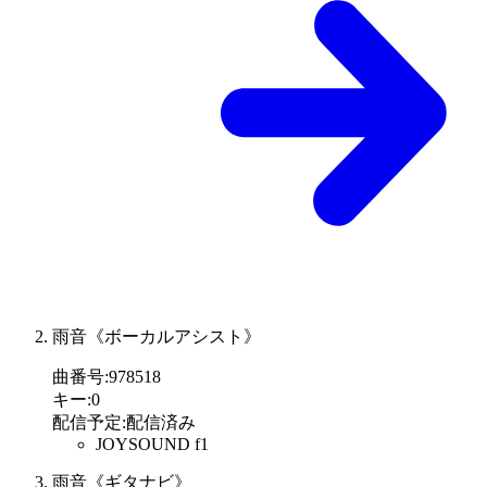
雨音《ボーカルアシスト》
曲番号
:
978518
キー
:
0
配信予定
:
配信済み
JOYSOUND f1
雨音《ギタナビ》