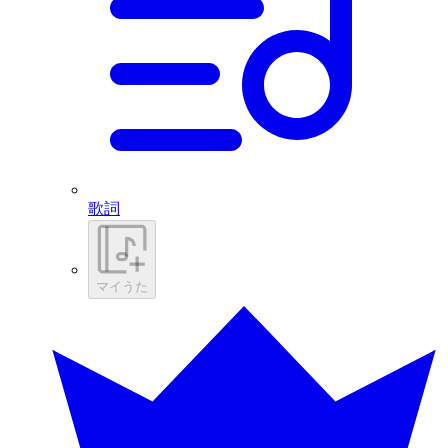
歌詞
マイうた