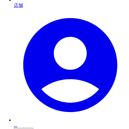
店舗
...