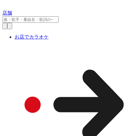
店舗
お店でカラオケ