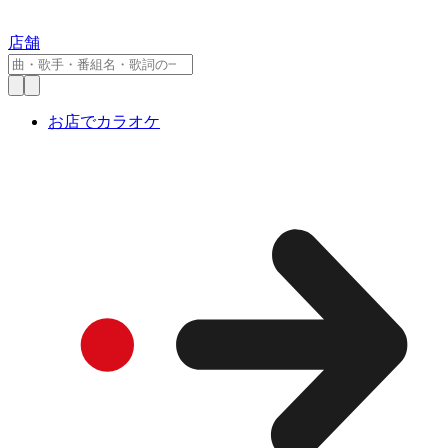
店舗
お店でカラオケ