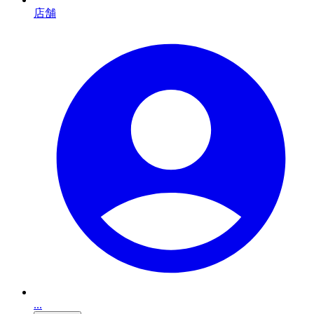
店舗
...