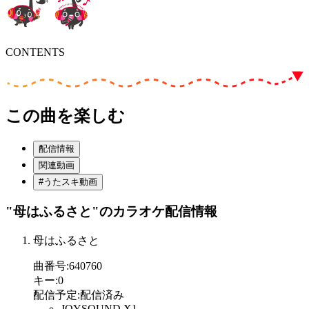
CONTENTS
この曲を楽しむ
配信情報
関連動画
#うたスキ動画
"母はふるさと"
のカラオケ配信情報
母はふるさと
曲番号
:
640760
キー
:
0
配信予定
:
配信済み
JOYSOUND X1