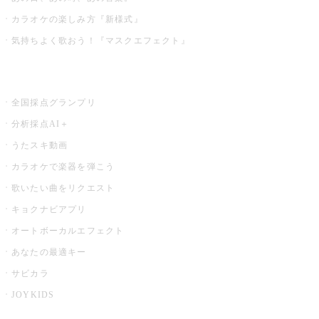
カラオケの楽しみ方『新様式』
気持ちよく歌おう！『マスクエフェクト』
お店でもっと楽しむ
全国採点グランプリ
分析採点AI＋
うたスキ動画
カラオケで楽器を弾こう
歌いたい曲をリクエスト
キョクナビアプリ
オートボーカルエフェクト
あなたの最適キー
サビカラ
JOYKIDS