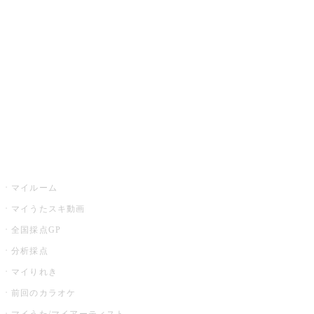
カラオケ楽曲・歌詞検索
カラオケ店舗検索
全国カラオケ大会
イベント・キャンペーン
うたスキ
マイルーム
マイうたスキ動画
全国採点GP
分析採点
マイりれき
前回のカラオケ
マイうた/マイアーティスト