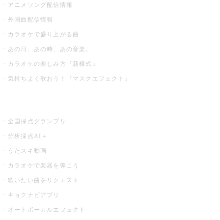
アニメソング配信情報
外国曲配信情報
カラオケで盛り上がる曲
あの日、あの時、あの音楽。
カラオケの楽しみ方『新様式』
気持ちよく歌おう！『マスクエフェクト』
お店でもっと楽しむ
全国採点グランプリ
分析採点AI＋
うたスキ動画
カラオケで楽器を弾こう
歌いたい曲をリクエスト
キョクナビアプリ
オートボーカルエフェクト