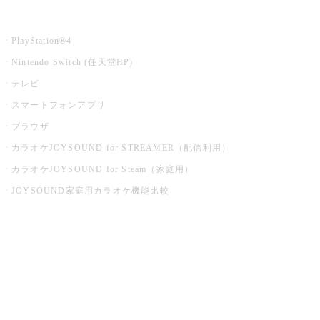
家庭用カラオケ
PlayStation®4
Nintendo Switch (任天堂HP)
テレビ
スマートフォンアプリ
ブラウザ
カラオケJOYSOUND for STREAMER（配信利用）
カラオケJOYSOUND for Steam（家庭用）
JOYSOUND家庭用カラオケ機能比較
アプリ・モバイルサービス一覧
音楽ニュース powered by ナタリー
その他