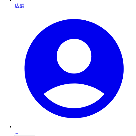
店舗
...