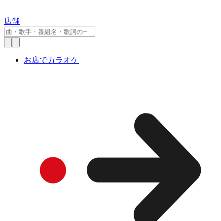
店舗
お店でカラオケ