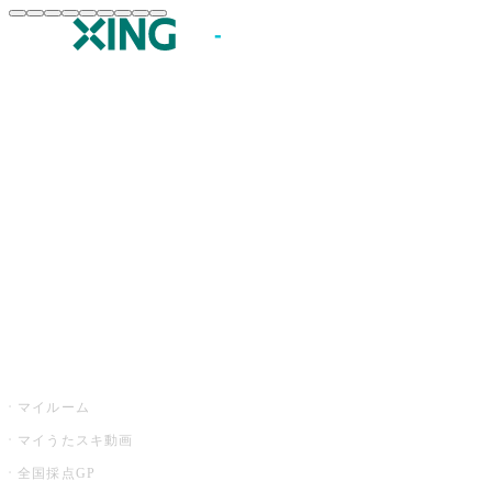
JOYSOUND.comトップ
カラオケ楽曲・歌詞検索
カラオケ店舗検索
全国カラオケ大会
イベント・キャンペーン
うたスキ
マイルーム
マイうたスキ動画
全国採点GP