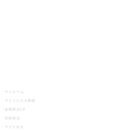
JOYSOUND.comトップ
カラオケ楽曲・歌詞検索
カラオケ店舗検索
全国カラオケ大会
イベント・キャンペーン
うたスキ
マイルーム
マイうたスキ動画
全国採点GP
分析採点
マイりれき