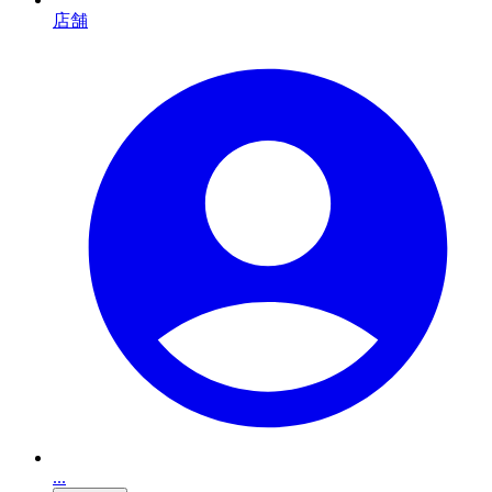
店舗
...