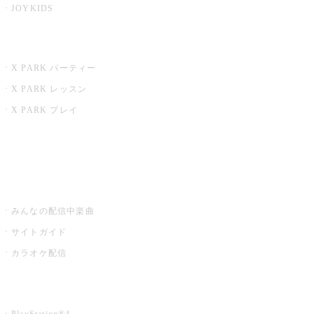
JOYKIDS
X PARK
X PARK パーティー
X PARK レッスン
X PARK プレイ
みるハコ
うたスキ ミュージックポスト
みんなの配信中楽曲
サイトガイド
カラオケ配信
家庭用カラオケ
PlayStation®4