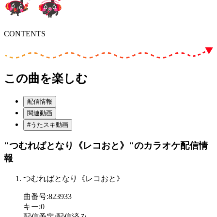
CONTENTS
この曲を楽しむ
配信情報
関連動画
#うたスキ動画
"つむればとなり《レコおと》"
のカラオケ配信情
報
つむればとなり《レコおと》
曲番号
:
823933
キー
:
0
配信予定
:
配信済み