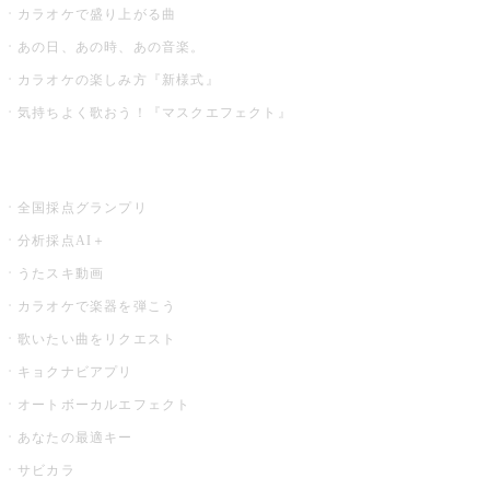
カラオケで盛り上がる曲
あの日、あの時、あの音楽。
カラオケの楽しみ方『新様式』
気持ちよく歌おう！『マスクエフェクト』
お店でもっと楽しむ
全国採点グランプリ
分析採点AI＋
うたスキ動画
カラオケで楽器を弾こう
歌いたい曲をリクエスト
キョクナビアプリ
オートボーカルエフェクト
あなたの最適キー
サビカラ