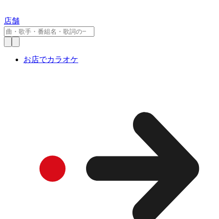
店舗
お店でカラオケ