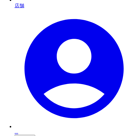
店舗
...