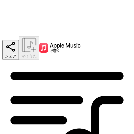
シェア
マイうた