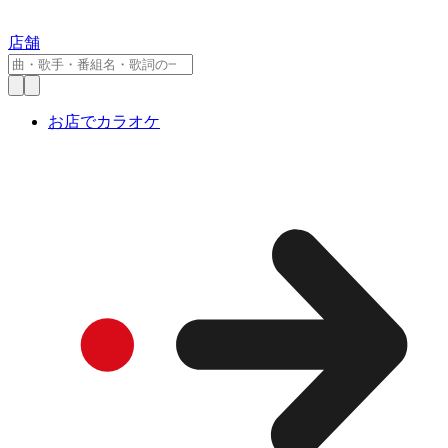
店舗
お店でカラオケ