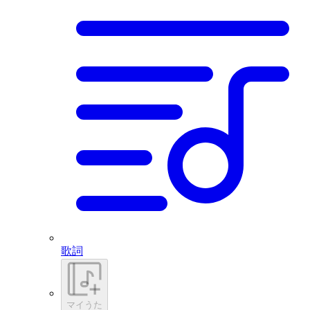
歌詞
マイうた