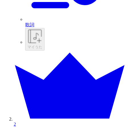
歌詞
マイうた
2