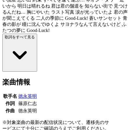
いから 明日は晴れるね 君は君の舗道を 知らない街で 見つけ
るんだね… 胸にやいた ラスト写真 涙が光っていたよ 君の声
が聞こえてくる 二人の季節に Good-Luck! 蒼いサンセット 青
春の影が 瞳に沈んでゆくよ サヨナラなんて言えないけど ふ
たつの夢に Good-Luck!
歌詞をすべて見る
楽曲情報
歌手名
徳永英明
作詞
篠原仁志
作曲
徳永英明
※対象楽曲の最新の配信状況について、遷移先のサ
ービスにて十分にご確認のうえでご利用ください。