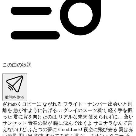
この曲の歌詞
歌詞を贈る
ざわめくロビーに ながれる フライト・ナンバー 出会いと別
離を 急がすように告げる… グレイのスーツ着て 軽く手を振
った 君に背を向けたのは リアルな未来 答えられずに… 蒼い
サンセット 青春の影が 瞳に沈んでゆくよ サヨナラなんて言
えないけど ふたつの夢に Good-Luck! 夜空に飛び去る 翼は赤
い流星 思い出 約束 すべてを遠く運ぶ… ネオン・タワー 近