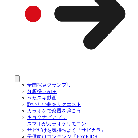
全国採点グランプリ
分析採点AI＋
うたスキ動画
歌いたい曲をリクエスト
カラオケで楽器を弾こう
キョクナビアプリ
スマホがカラオケリモコン
サビだけを気持ちよく『サビカラ』
子供向けコンテンツ『JOYKIDS』