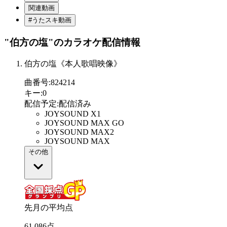
関連動画
#うたスキ動画
"伯方の塩"
のカラオケ配信情報
伯方の塩《本人歌唱映像》
曲番号
:
824214
キー
:
0
配信予定
:
配信済み
JOYSOUND X1
JOYSOUND MAX GO
JOYSOUND MAX2
JOYSOUND MAX
その他
先月の平均点
61
.
086
点