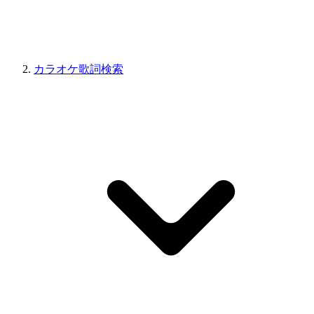
カラオケ歌詞検索