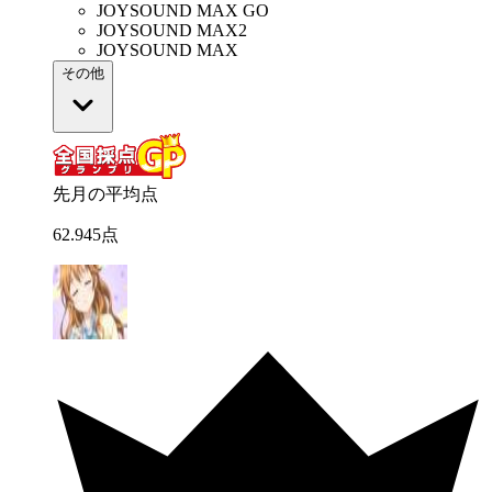
JOYSOUND MAX GO
JOYSOUND MAX2
JOYSOUND MAX
その他
先月の平均点
62
.
945
点