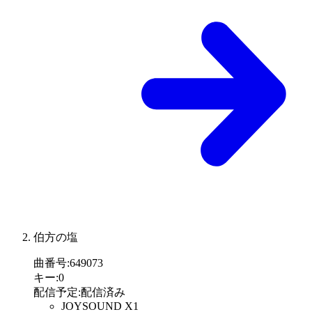
伯方の塩
曲番号
:
649073
キー
:
0
配信予定
:
配信済み
JOYSOUND X1