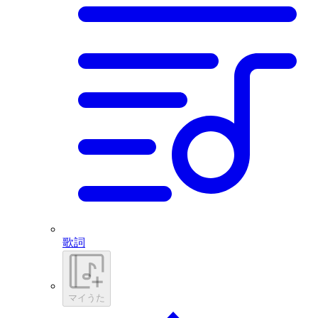
歌詞
マイうた