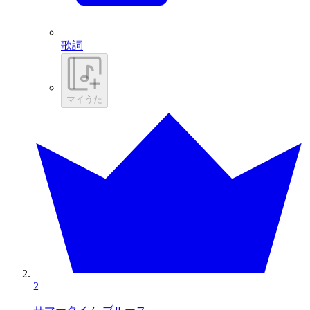
歌詞
マイうた
2