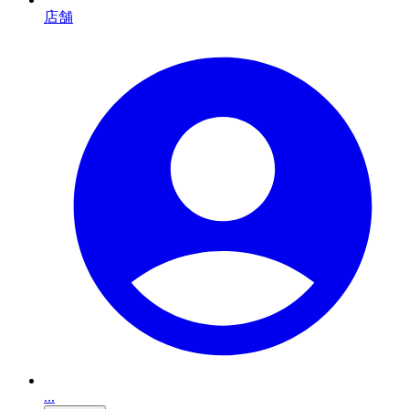
店舗
...