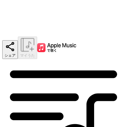
シェア
マイうた