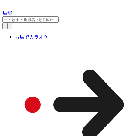
店舗
お店でカラオケ