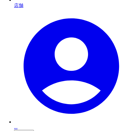
店舗
...