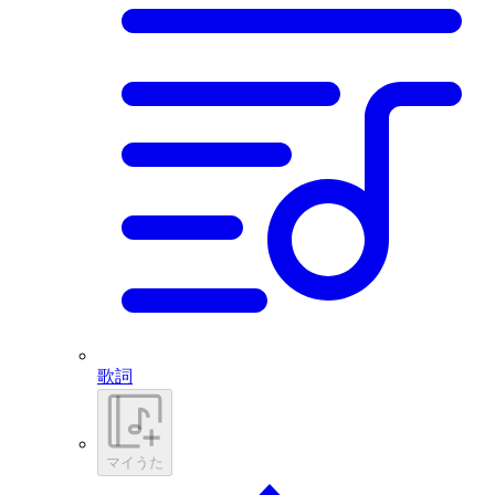
歌詞
マイうた