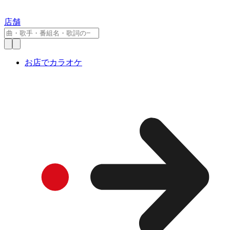
店舗
お店でカラオケ