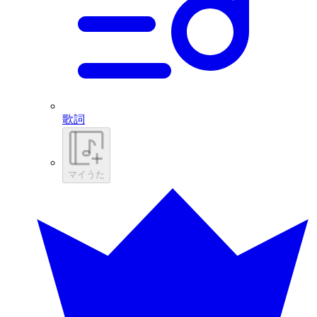
歌詞
マイうた