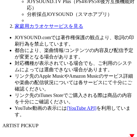
JOYSOUND.TV Plus（PS4®/PS5®後方互換機能対
応）
分析採点JOYSOUND（スマホアプリ）
家庭用カラオケサービスを見る
JOYSOUND.comでは著作権保護の観点より、歌詞の印
刷行為を禁止しています。
都合により、楽曲情報/コンテンツの内容及び配信予定
が変更となる場合があります。
対応機種が表示されている場合でも、ご利用のシステ
ムによっては選曲できない場合があります。
リンク先のApple MusicやAmazon Musicのサービス詳細
や楽曲の配信状況については各サービスにて十分にご
確認ください。
リンク先のiTunes Storeでご購入される際は商品の内容
を十分にご確認ください。
YouTube動画の表示には
[YouTube API]
を利用していま
す。
ARTIST PICKUP