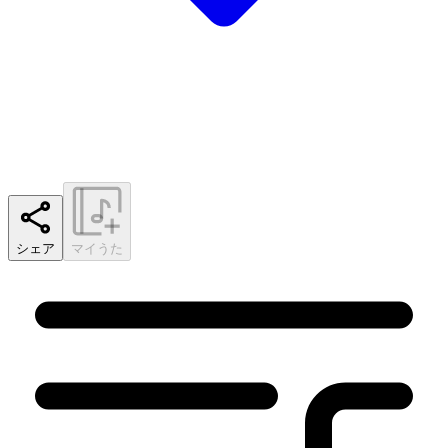
シェア
マイうた