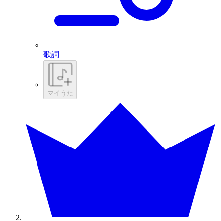
歌詞
マイうた