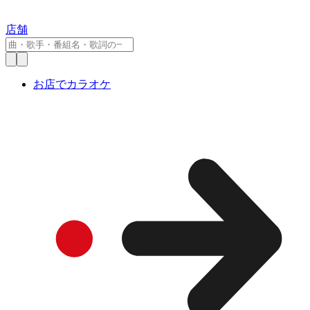
店舗
お店でカラオケ