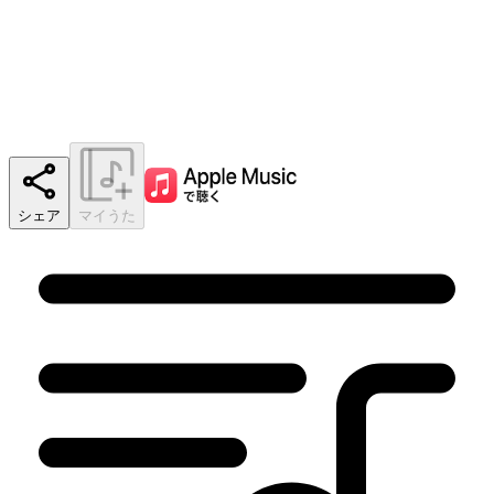
シェア
マイうた