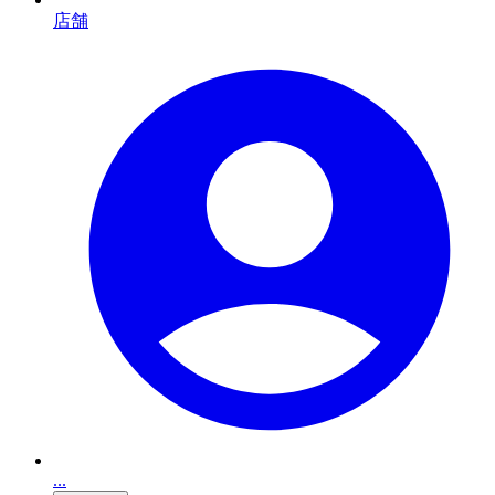
店舗
...