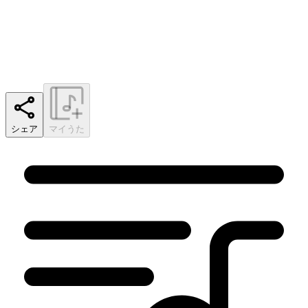
シェア
マイうた