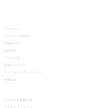
イベント・キャンペーン
うたスキ
マイルーム
マイうたスキ動画
全国採点GP
分析採点
マイりれき
前回のカラオケ
マイうた/マイアーティスト
各種設定
お店でカラオケ
カラオケ最新配信曲
カラオケランキング