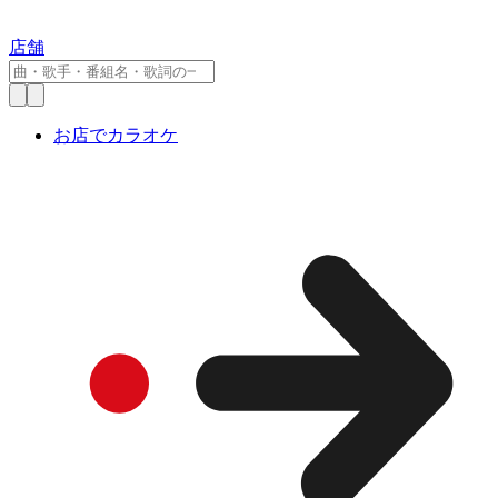
店舗
お店でカラオケ