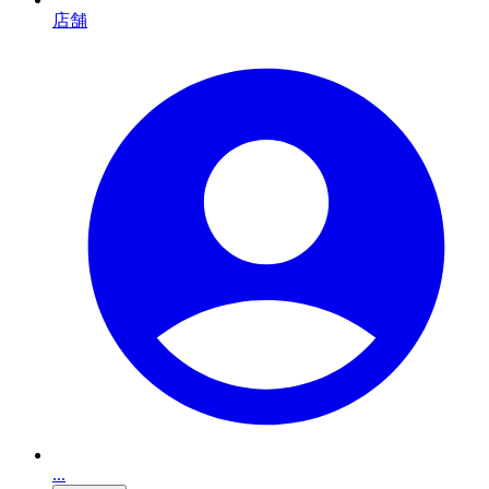
店舗
...