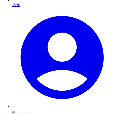
店舗
...