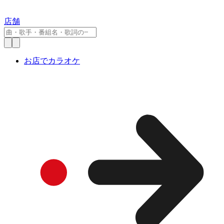
店舗
お店でカラオケ