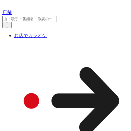
店舗
お店でカラオケ