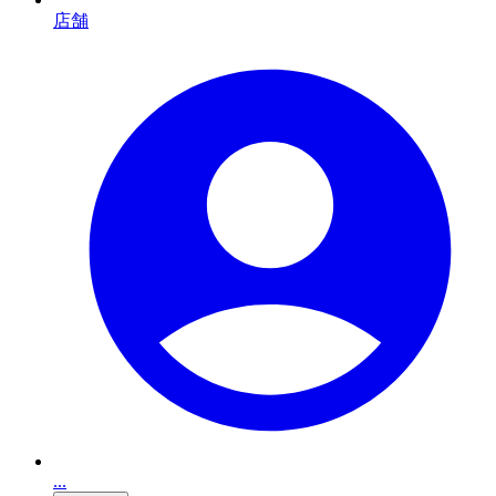
店舗
...