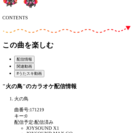
CONTENTS
この曲を楽しむ
配信情報
関連動画
#うたスキ動画
"火の鳥"
のカラオケ配信情報
火の鳥
曲番号
:
171219
キー
:
0
配信予定
:
配信済み
JOYSOUND X1