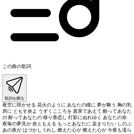
この曲の歌詞
歌詞を贈る
夜空に咲かせる 花火のように あなたの瞳に 夢が舞う 胸の乳
房に ともす炎よ うずくこころを 真実であえて 酔ってあなた
の 酔ってあなたの 移り香恋し 灯影にぬれゆく あなたの命
夜毎の夢見が 炎ともえる もっとあなたに 染まりたい しのぶ
あの夜が はづかしうれし 燃えた心が 燃えた心が 今夜も濡ら