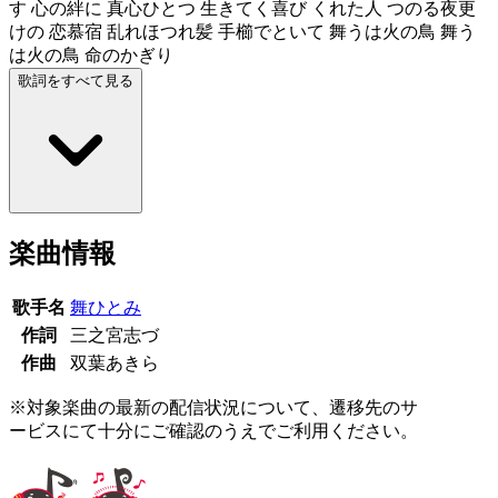
す 心の絆に 真心ひとつ 生きてく喜び くれた人 つのる夜更
けの 恋慕宿 乱れほつれ髪 手櫛でといて 舞うは火の鳥 舞う
は火の鳥 命のかぎり
歌詞をすべて見る
楽曲情報
歌手名
舞ひとみ
作詞
三之宮志づ
作曲
双葉あきら
※対象楽曲の最新の配信状況について、遷移先のサ
ービスにて十分にご確認のうえでご利用ください。