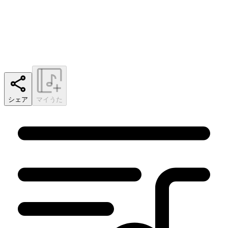
シェア
マイうた