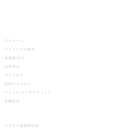
イベント・キャンペーン
うたスキ
マイルーム
マイうたスキ動画
全国採点GP
分析採点
マイりれき
前回のカラオケ
マイうた/マイアーティスト
各種設定
お店でカラオケ
カラオケ最新配信曲