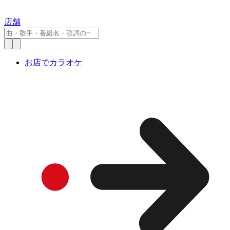
店舗
お店でカラオケ