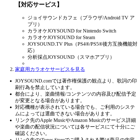
【対応サービス】
ジョイサウンドカフェ（ブラウザ/Android TV ア
プリ）
カラオケJOYSOUND for Nintendo Switch
カラオケJOYSOUND for Steam
JOYSOUND.TV Plus（PS4®/PS5®後方互換機能対
応）
分析採点JOYSOUND（スマホアプリ）
家庭用カラオケサービスを見る
JOYSOUND.comでは著作権保護の観点より、歌詞の印
刷行為を禁止しています。
都合により、楽曲情報/コンテンツの内容及び配信予定
が変更となる場合があります。
対応機種が表示されている場合でも、ご利用のシステ
ムによっては選曲できない場合があります。
リンク先のApple MusicやAmazon Musicのサービス詳細
や楽曲の配信状況については各サービスにて十分にご
確認ください。
リンク先のiTunes Storeでご購入される際は商品の内容