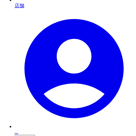
店舗
...