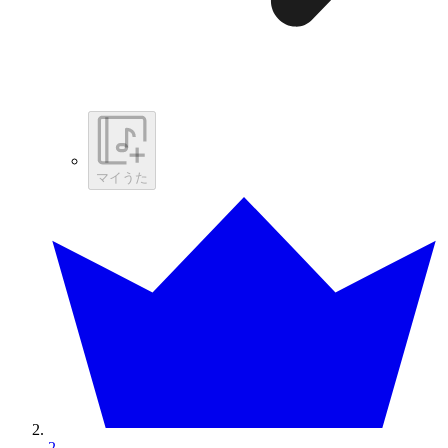
マイうた
2