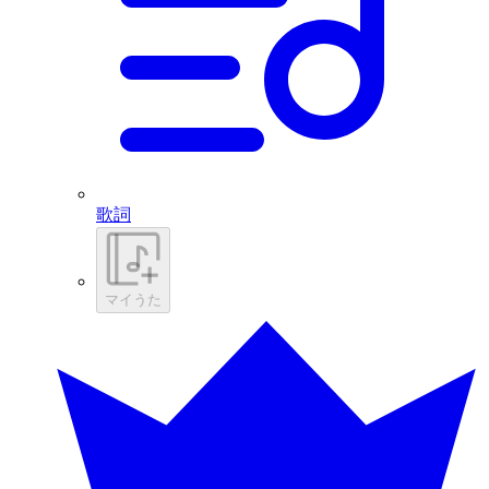
歌詞
マイうた