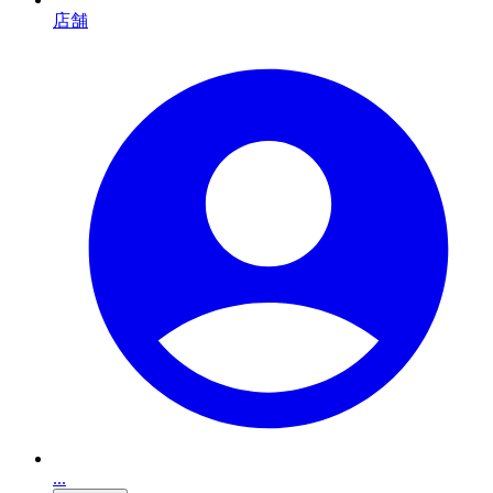
店舗
...