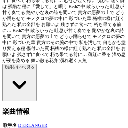
ずに食べて 朽ち果てる前に… むせび泣く様に 悦びに喘ぐ詩
は 残酷な程に「愛して」と唄う Bedの中 散らかった 吐息が
甘く奏でる 艶やかな哀の詩を聞いて 貴方の悪夢の上で どう
か踊らせて モノクロの夢の中に 彩づいた華 柘榴の様に紅く
熟れた 私の全部を お願いよ 残さずに食べて 朽ち果てる前
に… Bedの中 散らかった 吐息が甘く奏でる 艶やかな哀の詩
を聞いて 貴方の悪夢の上で どうか踊らせて モノクロの夢の
中に 彩づいた華 貴方のその腕の中で 私を汚して 何もかも塗
り変える程 傷付いた罠 柘榴の様に紅く熟れた 私の全部を お
願いよ 残さずに食べて 朽ち果てる前に… 薄紅に香る 溜め息
が夜を染める 舞い散る花弁 溺れ逝く人魚
歌詞をすべて見る
楽曲情報
歌手名
D'ERLANGER