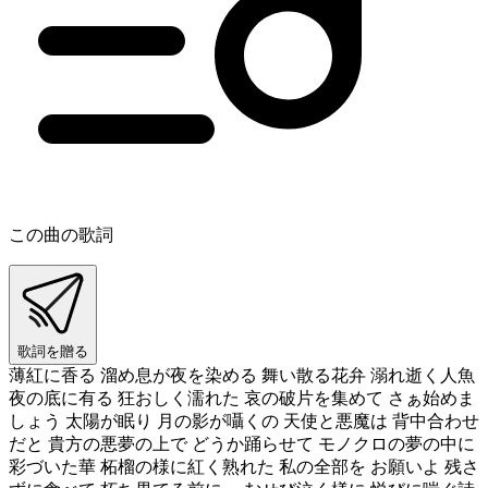
この曲の歌詞
歌詞を贈る
薄紅に香る 溜め息が夜を染める 舞い散る花弁 溺れ逝く人魚
夜の底に有る 狂おしく濡れた 哀の破片を集めて さぁ始めま
しょう 太陽が眠り 月の影が囁くの 天使と悪魔は 背中合わせ
だと 貴方の悪夢の上で どうか踊らせて モノクロの夢の中に
彩づいた華 柘榴の様に紅く熟れた 私の全部を お願いよ 残さ