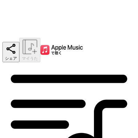
シェア
マイうた