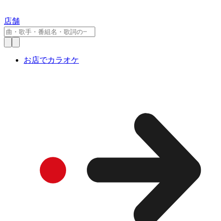
店舗
お店でカラオケ