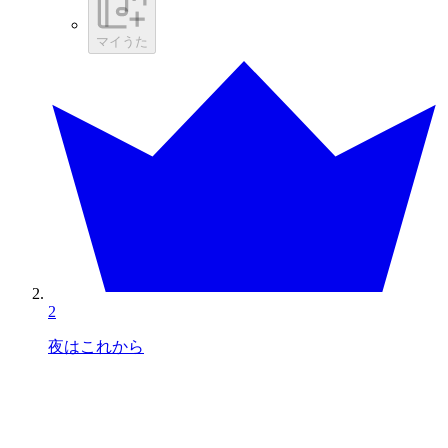
マイうた
2
夜はこれから