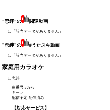
"恋絆"の
関連動画
「該当データがありません」
"恋絆"の
#うたスキ動画
「該当データがありません」
家庭用カラオケ
恋絆
曲番号
:
85978
キー
:
0
配信予定
:
配信済み
【対応サービス】