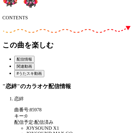
CONTENTS
この曲を楽しむ
配信情報
関連動画
#うたスキ動画
"恋絆"
のカラオケ配信情報
恋絆
曲番号
:
85978
キー
:
0
配信予定
:
配信済み
JOYSOUND X1