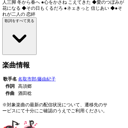
人三脚 冬から春へ ●心をかさね こえてきた ◆愛のつぼみが
花になる ◆その日もくるだろ ●ネェきっと 信じあい ◆●そ
れが二人の 恋絆
歌詞をすべて見る
楽曲情報
歌手名
名取市郎/藤由紀子
作詞
高須郷
作曲
酒田稔
※対象楽曲の最新の配信状況について、遷移先のサ
ービスにて十分にご確認のうえでご利用ください。