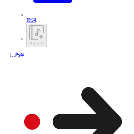
歌詞
マイうた
恋絆