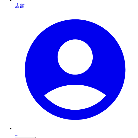
店舗
...