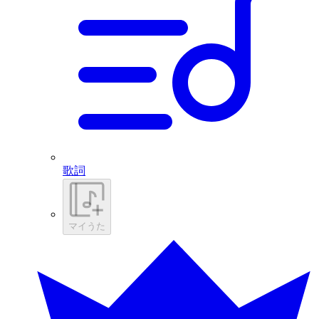
歌詞
マイうた