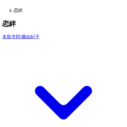
恋絆
恋絆
名取市郎/藤由紀子