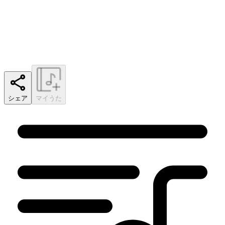
シェア
マイうた