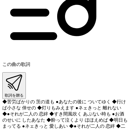
この曲の歌詞
歌詞を贈る
◆苦労ばかりの 茨の道も ●あなたの後に ついてゆく ◆行け
ば小さな 倖せの ◆灯りもみえます ●ネェきっと 離れない
◆●それが二人の 恋絆 ◆すき間風吹く あぶない時も ●お酒
のせいに したあなた ◆酔って泣くより ほほえめば ◆明日も
まってる ●ネェきっと 愛しあい ◆●それが二人の 恋絆 ◆二