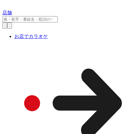
店舗
お店でカラオケ