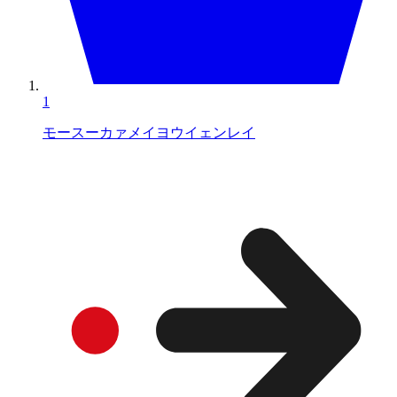
1
モースーカァメイヨウイェンレイ