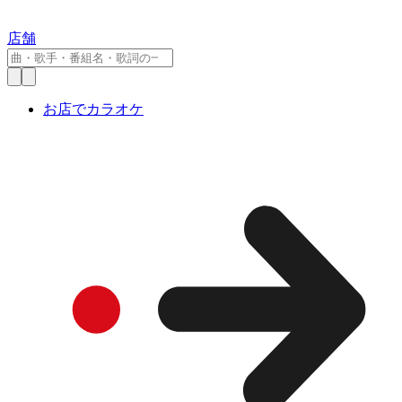
店舗
お店でカラオケ