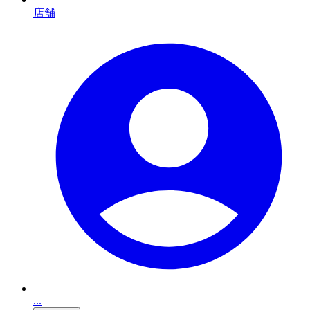
店舗
...