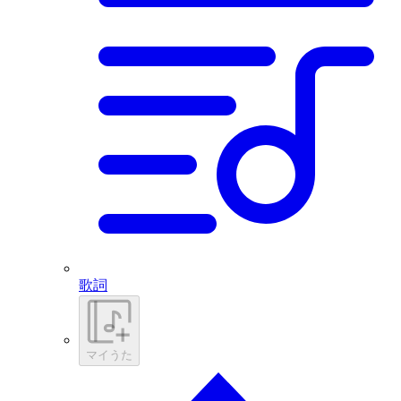
歌詞
マイうた