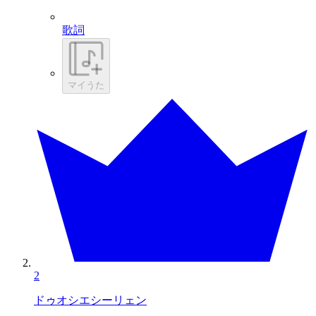
歌詞
マイうた
2
ドゥオシエシーリェン