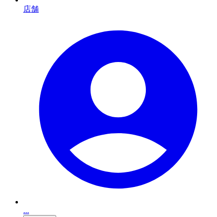
店舗
...