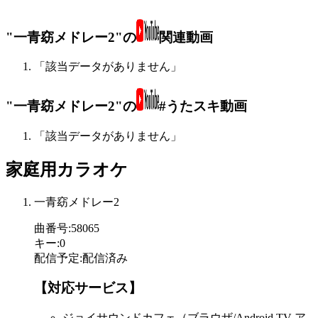
"一青窈メドレー2"の
関連動画
「該当データがありません」
"一青窈メドレー2"の
#うたスキ動画
「該当データがありません」
家庭用カラオケ
一青窈メドレー2
曲番号
:
58065
キー
:
0
配信予定
:
配信済み
【対応サービス】
ジョイサウンドカフェ（ブラウザ/Android TV ア