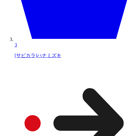
3
[サビカラ]ハナミズキ