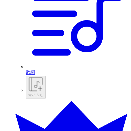
歌詞
マイうた