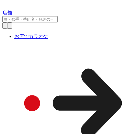
店舗
お店でカラオケ