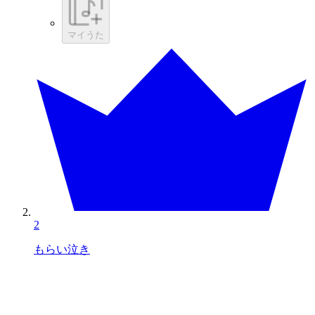
マイうた
2
もらい泣き