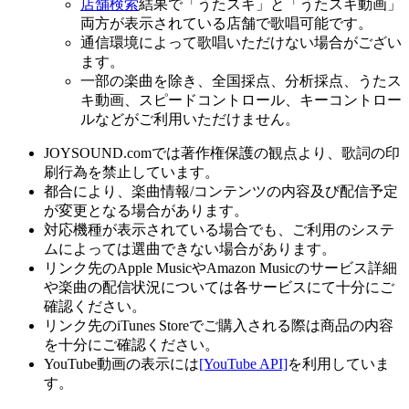
店舗検索
結果で「うたスキ」と「うたスキ動画」
両方が表示されている店舗で歌唱可能です。
通信環境によって歌唱いただけない場合がござい
ます。
一部の楽曲を除き、全国採点、分析採点、うたス
キ動画、スピードコントロール、キーコントロー
ルなどがご利用いただけません。
JOYSOUND.comでは著作権保護の観点より、歌詞の印
刷行為を禁止しています。
都合により、楽曲情報/コンテンツの内容及び配信予定
が変更となる場合があります。
対応機種が表示されている場合でも、ご利用のシステ
ムによっては選曲できない場合があります。
リンク先のApple MusicやAmazon Musicのサービス詳細
や楽曲の配信状況については各サービスにて十分にご
確認ください。
リンク先のiTunes Storeでご購入される際は商品の内容
を十分にご確認ください。
YouTube動画の表示には
[YouTube API]
を利用していま
す。