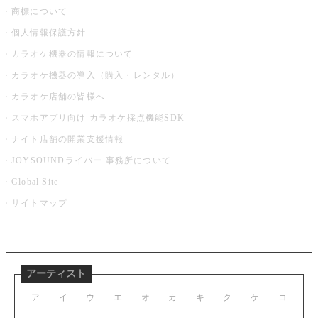
商標について
個人情報保護方針
カラオケ機器の情報について
カラオケ機器の導入（購入・レンタル）
カラオケ店舗の皆様へ
スマホアプリ向け カラオケ採点機能SDK
ナイト店舗の開業支援情報
JOYSOUNDライバー 事務所について
Global Site
サイトマップ
アーティスト
ア
イ
ウ
エ
オ
カ
キ
ク
ケ
コ