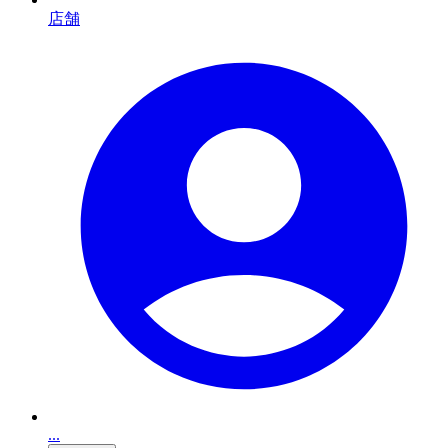
店舗
...