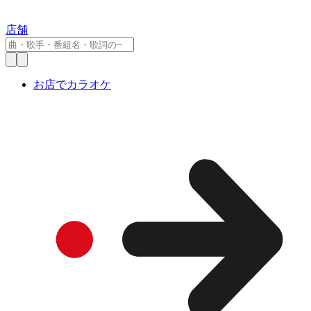
店舗
お店でカラオケ