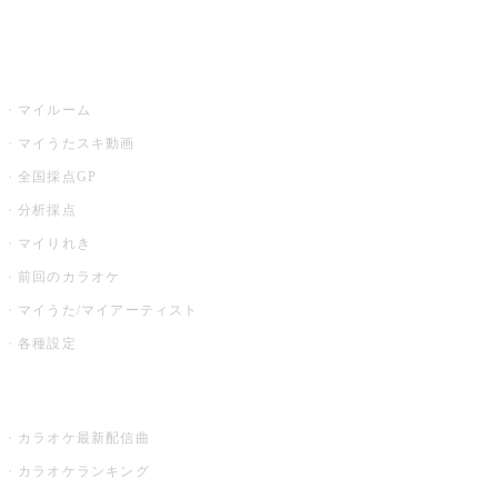
イベント・キャンペーン
うたスキ
マイルーム
マイうたスキ動画
全国採点GP
分析採点
マイりれき
前回のカラオケ
マイうた/マイアーティスト
各種設定
お店でカラオケ
カラオケ最新配信曲
カラオケランキング