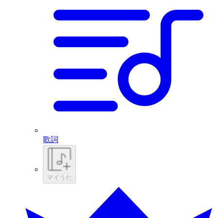
歌詞
マイうた