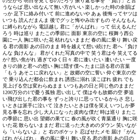
の空から 明日を見てるのだろう 振り返る事を 「負け」と言
うならば 思い出なんて無い方がいい 楽しかった時の余韻ば
っか 足下に絡み付いて 前に進めないや あぁ 後悔ってヤツは
いつも 読んだまんま 後でグッと悔やみ出すもの そんなもん
に縛られながら 電話越し 君に「がんばれ」って 伝えるんだ
ろう 時は巡り またこの季節に 面影 東京の空に 桜舞う西公
園に一人 胸に咲いた花 枯れないままだ 春の風に乗り 舞い戻
る 君の面影 あの日のまま 時を越えて想い続けた 君へ「負け
んな 負けんな」 君がくれた写真の中で 笑う君は今 笑えてる
か? 想い焦がれ 過ぎてゆく日々 君に逢いたい 逢いたい 一度
きりの旅と君への想い 胸に隠す僕へ たまに語る君の言葉
「もう あそこに戻れない」と 故郷の空に誓い 仰ぐ東京の空
で 乗り込んだ都会に飲まれ 誘惑に溺れ 涙こぼれ 疲れ でも
見上げる空は変わらぬまま いつもあの日と同じ色のままだ
1200万分の1で憂う孤独 思い出して 僕は今も故郷の空 夢追
い飛び出した君の事を ずっと誇りに思っているからさ 悲し
いときは派手に泣いて 泣きたいときは僕を笑え いつしか夢
見る事を忘れ 少し大人になった皮肉な僕だ 時は巡り またこ
の季節に 思い出 望郷の果てに 春の風が吹く青葉通り 胸に咲
いた花 散らないままだ 君に送った大きめのダウン 笑いなが
ら「いらないよ」と 右のポケット 忍ばせたメモ 届け「がん
ばれ がんばれ」 春の風に乗り 舞い戻る 君の面影 あの日の