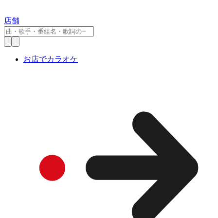
店舗
お店でカラオケ