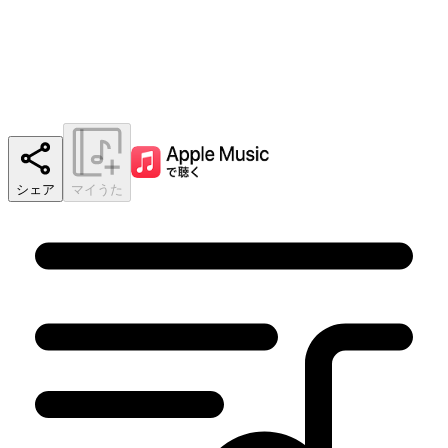
シェア
マイうた