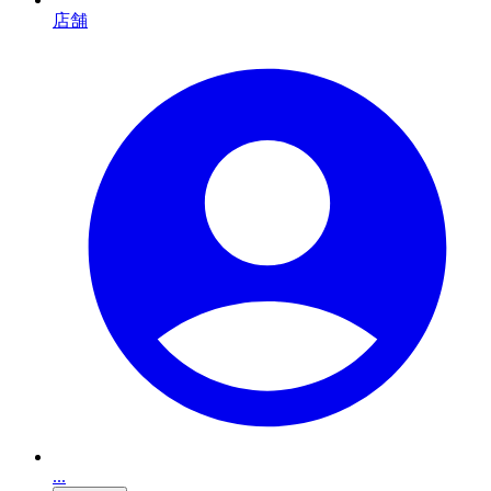
店舗
...