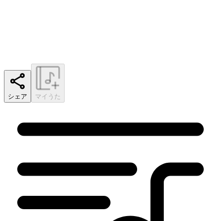
シェア
マイうた