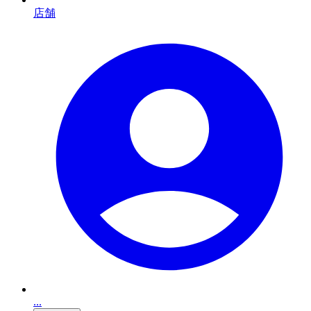
店舗
...