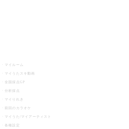
カラオケ店舗検索
全国カラオケ大会
イベント・キャンペーン
うたスキ
マイルーム
マイうたスキ動画
全国採点GP
分析採点
マイりれき
前回のカラオケ
マイうた/マイアーティスト
各種設定