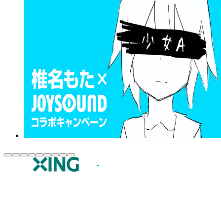
JOYSOUND.comトップ
カラオケ楽曲・歌詞検索