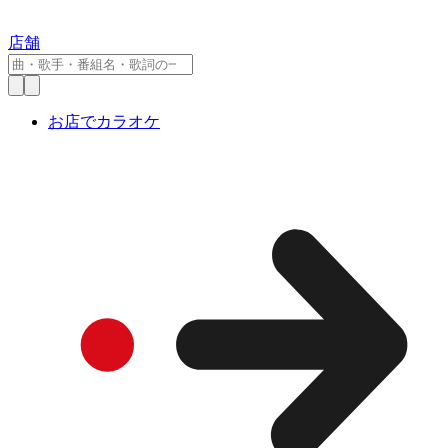
店舗
お店でカラオケ