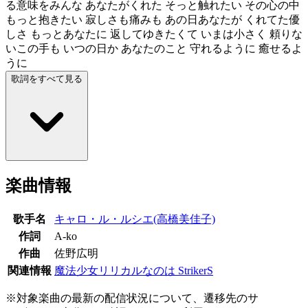
る意味をみんな あなたがくれた そっと触れたい その心の中
もっと抱きたい 寂しさも痛みも あの日あなたが くれてた優
しさ もっとあなたに 返してゆきたくて いまは小さく 頼りな
いこの手も いつの日か あなたのこと 守れるように 癒せるよ
うに
歌詞をすべて見る
楽曲情報
歌手名
キャロ・ル・ルシエ(高橋美佳子)
作詞
A-ko
作曲
佐野広明
関連情報
魔法少女リリカルなのは StrikerS
※対象楽曲の最新の配信状況について、遷移先のサ