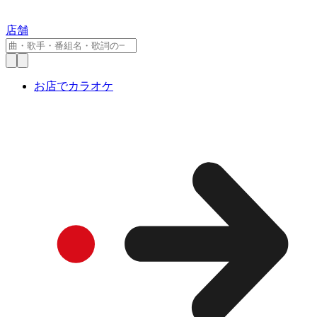
店舗
お店でカラオケ