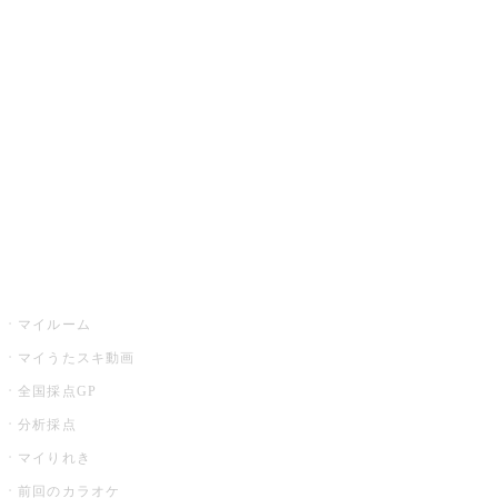
カラオケ楽曲・歌詞検索
カラオケ店舗検索
全国カラオケ大会
イベント・キャンペーン
うたスキ
マイルーム
マイうたスキ動画
全国採点GP
分析採点
マイりれき
前回のカラオケ