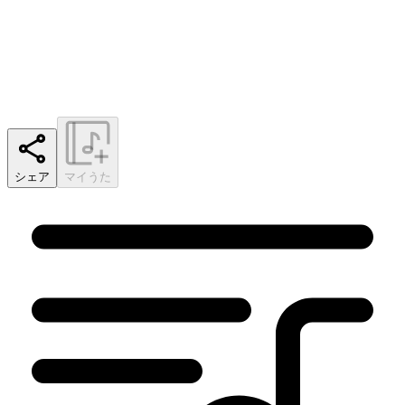
シェア
マイうた