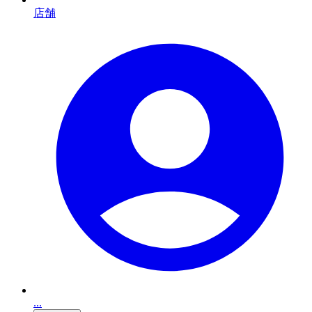
店舗
...