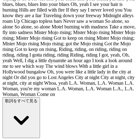
blues, blues, blues Into your blues Oh, yeah I see your hair is
burning Hills are filled with fire If they say I never loved you You
know they are a liar Traveling down your freeway Midnight alleys
roam Up Chicago topless bars Never saw a woman So alone, so
alone So alone, so alone Motel burning with madness Take a move,
fly into sadness Mister Mojo rising; Mister Mojo rising Mister Mojo
rising; Mister Mojo rising Got to keep on rising Mister Mojo rising;
Mister Mojo rising Mojo rising; got the Mojo rising Got the Mojo
rising Got to keep on rising, Riding, riding, on riding, riding on
riding, riding I gotta riding, riding Riding, riding I got, yeah, Oh,
yeah Well, I dig a little dynamite an hour ago I took a look around
me to see which way The wind blows With a little girl in a
Hollywood bungalow Oh, you were like a little lady in the city at
night Or did you go to Lost Angeles City at night City at night, city
at night, city at night Whoa, yeah L.A. Woman, L.A. Woman L.A.
Woman, you're my woman L.A. Woman, L.A. Woman L.A., L.A.
Woman, Woman Come on
歌詞をすべて見る