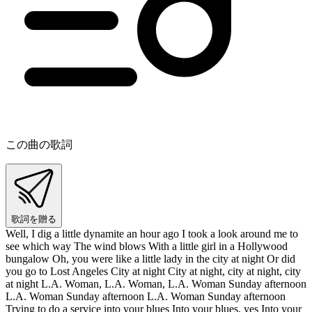
この曲の歌詞
歌詞を贈る
Well, I dig a little dynamite an hour ago I took a look around me to
see which way The wind blows With a little girl in a Hollywood
bungalow Oh, you were like a little lady in the city at night Or did
you go to Lost Angeles City at night City at night, city at night, city
at night L.A. Woman, L.A. Woman, L.A. Woman Sunday afternoon
L.A. Woman Sunday afternoon L.A. Woman Sunday afternoon
Trying to do a service into your blues Into your blues, yes Into your