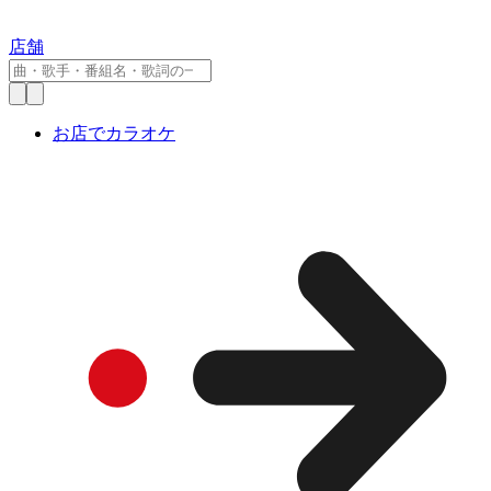
店舗
お店でカラオケ