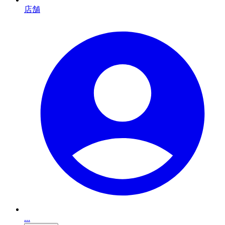
店舗
...