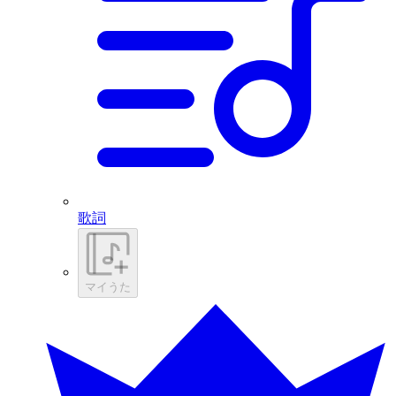
歌詞
マイうた