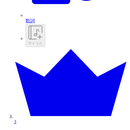
歌詞
マイうた
3