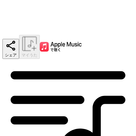
シェア
マイうた