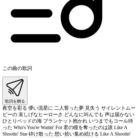
この曲の歌詞
歌詞を贈る
夜空を彩る 儚い流星に 二人誓った夢 見失う サイレントムー
ビーの 哀しげなヒーローさ どんなに叫んでも 声は届かない
ひとりベッドの海 ブランケット抱かれ いつまでもコール待
った Who's You're Waitin' For 君の瞳を奪ったのは誰 Like A
Shootin' Star 砕け散った 想い拾い集め続ける Like A Shootin'