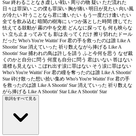
Star 終わることなき虚しい戦い 周りの物 疑い ただ流れた
日々は罪深い この僕も罪深い 胸が痛い 明日が見たい 向い風
が冷たい 叶うことなら君に逢いたい もう一度だけ逢いたい
全てを飲み込む 暗闇の樹海に いつか落とした時間 捜してた
怯えてる鼓動が 霧の中を交差 どんなに探っても 何も映らな
い 立ち止まってみても 影は去ってくだけ 擦り切れたドール
だった Who's You're Waitin' For 君の手を救ったのは誰 Like A
Shootin' Star 消えていった 祈り数えながら捧げる Like A
Shootin' Star 捕われの鳥は許しを請う ふと今何を思う なぜ裁
くのかと自分に問う 何度も自分に問う 君はいない 答はない
道標も見えない こぼれ出す涙に罪はない そう涙に罪はない
Who's You're Waitin' For 君の瞳を奪ったのは誰 Like A Shootin'
Star 砕け散った想い拾い集め Who's You're Waitin' For 君の手
を救ったのは誰 Like A Shootin' Star 消えていった 祈り数えな
がら捧げる Like A Shootin' Star Like A Shootin' Star
歌詞をすべて見る