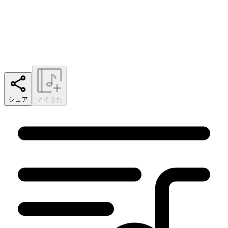
シェア
マイうた