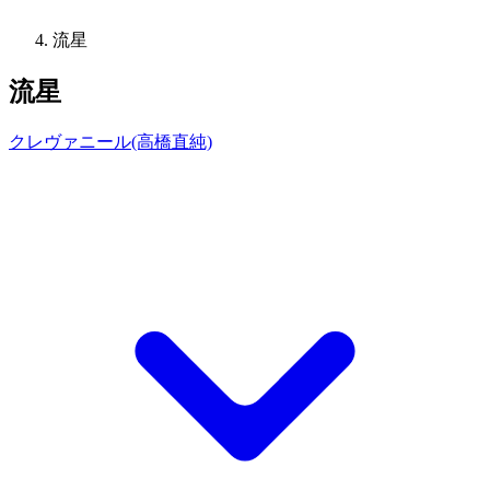
流星
流星
クレヴァニール(高橋直純)