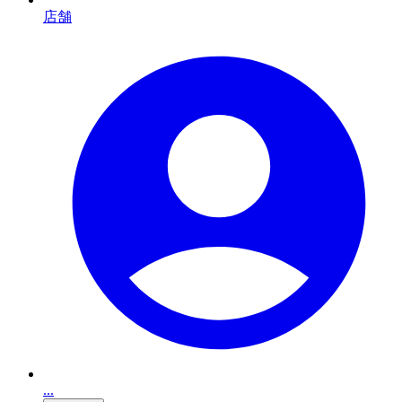
店舗
...