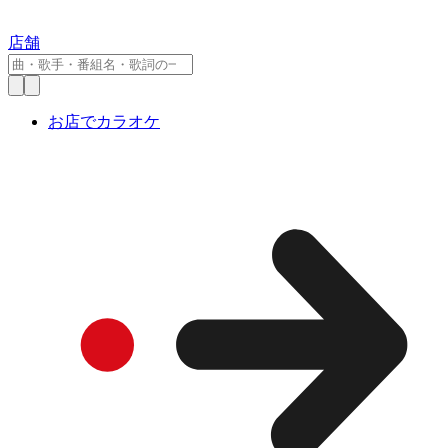
店舗
お店でカラオケ